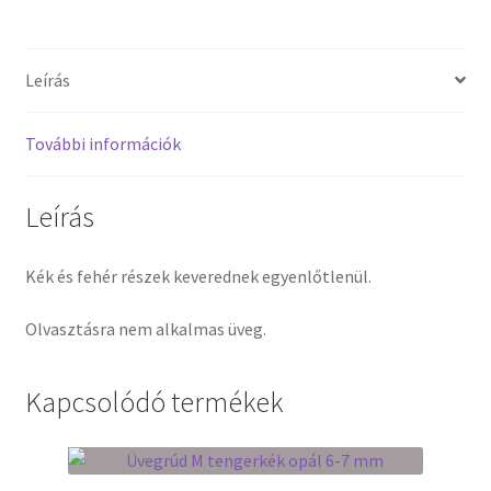
Tiffany ízelítő
Üvegvágás
Leírás
Elérhetőségeink
További információk
Fiókom
Leírás
Hírek
Kék és fehér részek keverednek egyenlőtlenül.
Képkeretezés
Olvasztásra nem alkalmas üveg.
Kosár
Kapcsolódó termékek
Pénztár
Rólunk