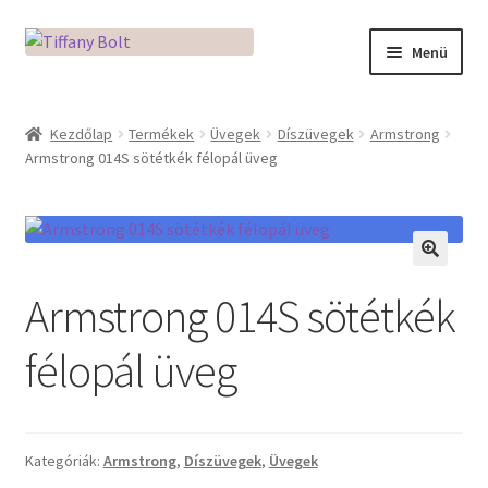
Ugrás
Kilépés
Menü
a
a
navigációhoz
tartalomba
Kezdőlap
Kezdőlap
Termékek
Üvegek
Díszüvegek
Armstrong
Armstrong 014S sötétkék félopál üveg
Adatkezelési tájékoztató
Az üveg világa / Workshopok
Ékszerkészítés Mikróban
🔍
Armstrong 014S sötétkék
Fusingkemence beüzemelése
félopál üveg
Hogyan használd a Mikro Boxot
Mozaik készítés
Kategóriák:
Armstrong
,
Díszüvegek
,
Üvegek