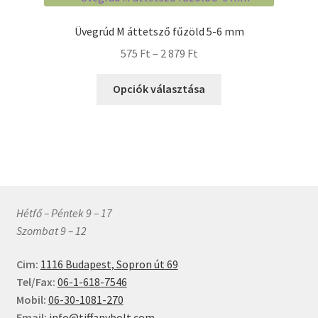
van.
A
Üvegrúd M áttetsző fűzöld 5-6 mm
változatok
Ártartomány:
575
Ft
–
2 879
Ft
a
575 Ft
termékoldalon
Ennek
-
Opciók választása
választhatók
a
2
ki
terméknek
879 Ft
több
variációja
van.
A
változatok
Hétfő – Péntek 9 – 17
a
Szombat 9 – 12
termékoldalon
választhatók
Cim:
1116 Budapest, Sopron út 69
ki
Tel/Fax:
06-1-618-7546
Mobil:
06-30-1081-270
Email:
info@tiffanybolt.com