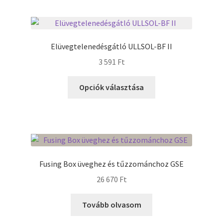
több
variációja
Termékek
van.
A
Elüvegtelenedésgátló ULLSOL-BF II
Uvegek
változatok
3 591
Ft
a
termékoldalon
Ennek
Opciók választása
választhatók
a
ki
terméknek
több
variációja
van.
A
Fusing Box üveghez és tűzzománchoz GSE
változatok
26 670
Ft
a
termékoldalon
Tovább olvasom
választhatók
ki