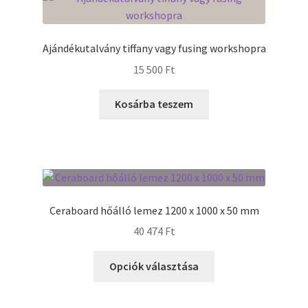
Tiffany ízelítő
Ajándékutalvány tiffany vagy fusing workshopra
Üvegvágás
15 500
Ft
Elérhetőségeink
Kosárba teszem
Fiókom
Hírek
Képkeretezés
Ceraboard hőálló lemez 1200 x 1000 x 50 mm
Kosár
40 474
Ft
Ennek
Opciók választása
Pénztár
a
terméknek
Rólunk