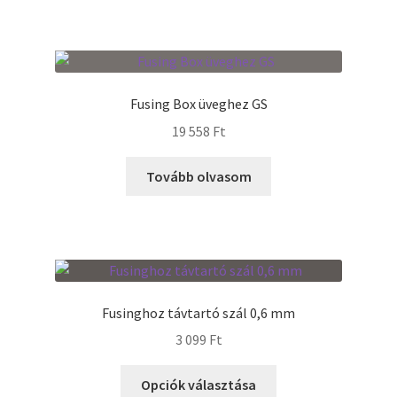
Fusing Box üveghez GS
19 558
Ft
Tovább olvasom
Fusinghoz távtartó szál 0,6 mm
3 099
Ft
Ennek
Opciók választása