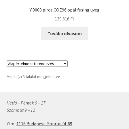
Y 9000 piros COE96 opál fusing üveg
Termékek
139 816
Ft
Uvegek
Tovább olvasom
Mind a(z) 3 találat megjelenítve
Hétfő – Péntek 9 – 17
Szombat 9 – 12
Cim:
1116 Budapest, Sopron út 69