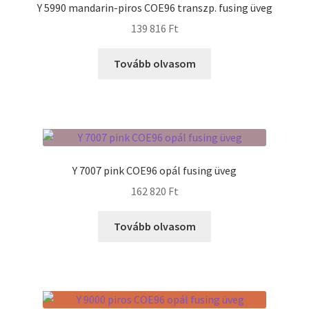
Y 5990 mandarin-piros COE96 transzp. fusing üveg
Tiffany ízelítő
139 816
Ft
Üvegvágás
Tovább olvasom
Elérhetőségeink
Fiókom
Hírek
Y 7007 pink COE96 opál fusing üveg
162 820
Ft
Képkeretezés
Tovább olvasom
Kosár
Pénztár
Rólunk