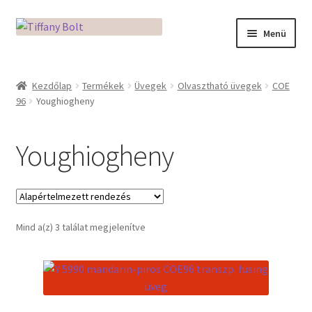
Ugrás
Kilépés
Menü
a
a
navigációhoz
tartalomba
Kezdőlap
Kezdőlap
Termékek
Üvegek
Olvasztható üvegek
COE
96
Youghiogheny
Adatkezelési tájékoztató
Az üveg világa / Workshopok
Youghiogheny
Ékszerkészítés Mikróban
Fusingkemence beüzemelése
Mind a(z) 3 találat megjelenítve
Hogyan használd a Mikro Boxot
Mozaik készítés