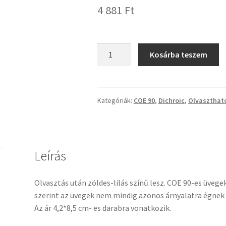
4 881
Ft
Dichroic
Kosárba teszem
COE90
BTBAGM
fekete-
magentás-
Kategóriák:
COE 90
,
Dichroic
,
Olvaszthat
mintás
üveg
mennyiség
Leírás
Olvasztás után zöldes-lilás színű lesz. COE 90-es üvege
szerint az üvegek nem mindig azonos árnyalatra égnek ki
Az ár 4,2*8,5 cm- es darabra vonatkozik.