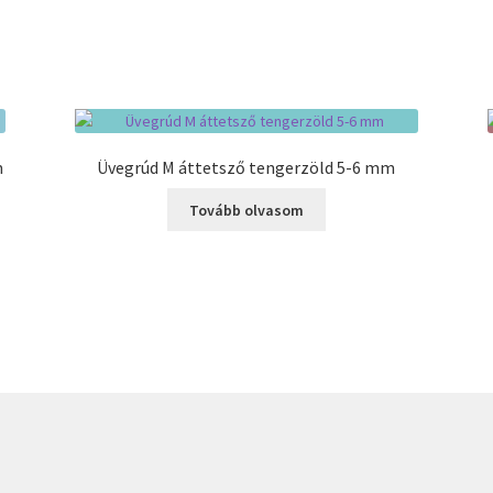
m
Üvegrúd M áttetsző tengerzöld 5-6 mm
Tovább olvasom