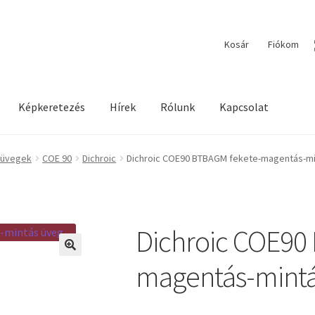
Kosár
Fiókom
Képkeretezés
Hírek
Rólunk
Kapcsolat
ilága / Workshopok
Elérhetőségeink
Fiókom
Hírek
Képkeretezés
 üvegek
COE 90
Dichroic
Dichroic COE90 BTBAGM fekete-magentás-m
Dichroic COE90
🔍
magentás-mintá