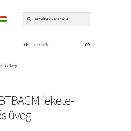
Keresés
Keresés
a
következőre:
0
Ft
0 termék
intás üveg
 BTBAGM fekete-
s üveg