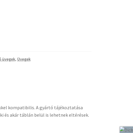
ó üvegek
,
Üvegek
kkel kompatibilis. A gyártó tájékoztatása
 és akár táblán belül is lehetnek eltérések.