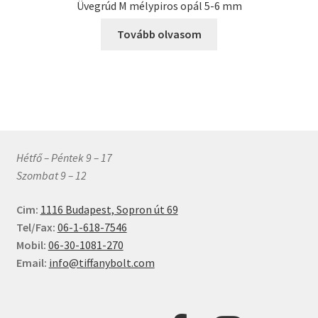
Üvegrúd M mélypiros opál 5-6 mm
változatok
a
Tovább olvasom
termékoldalon
választhatók
ki
Hétfő – Péntek 9 – 17
Szombat 9 – 12
Cim:
1116 Budapest, Sopron út 69
Tel/Fax:
06-1-618-7546
Mobil:
06-30-1081-270
Email:
info@tiffanybolt.com