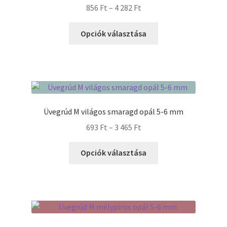
Ártartomány:
856
Ft
–
4 282
Ft
856 Ft
Ennek
-
Opciók választása
a
4
terméknek
282 Ft
több
variációja
van.
A
Üvegrúd M világos smaragd opál 5-6 mm
változatok
Ártartomány:
693
Ft
–
3 465
Ft
a
693 Ft
termékoldalon
Ennek
-
Opciók választása
választhatók
a
3
ki
terméknek
465 Ft
több
variációja
van.
A