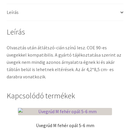
Leírás
Termékek
Uvegek
Leírás
Olvasztás után átlátszó-cián színű lesz. COE 90-es
üvegekkel kompatibilis. A gyártó tájékoztatása szerint az
üvegek nem mindig azonos árnyalatra égnek ki és akár
táblán belül is lehetnek eltérések. Az ár 4,2*8,5 cm- es
darabra vonatkozik.
Kapcsolódó termékek
Üvegrúd M fehér opál 5-6 mm