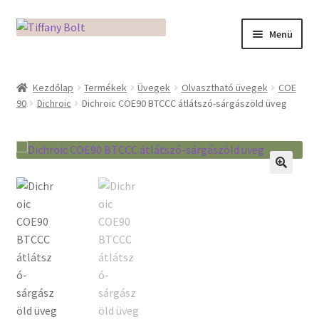
Ugrás
Kilépés
Menü
a
a
navigációhoz
tartalomba
Kezdőlap
Kezdőlap
Termékek
Üvegek
Olvasztható üvegek
COE
90
Dichroic
Dichroic COE90 BTCCC átlátszó-sárgászöld üveg
Adatkezelési tájékoztató
Az üveg világa / Workshopok
Ékszerkészítés Mikróban
🔍
Fusingkemence beüzemelése
Hogyan használd a Mikro Boxot
Mozaik készítés