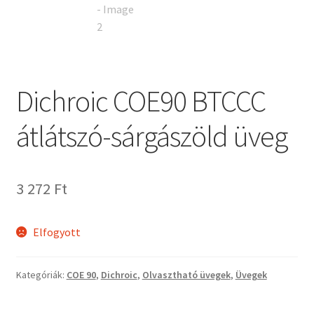
Tiffany ízelítő
Üvegvágás
Elérhetőségeink
Dichroic COE90 BTCCC
Fiókom
átlátszó-sárgászöld üveg
Hírek
3 272
Ft
Képkeretezés
Elfogyott
Kosár
Pénztár
Kategóriák:
COE 90
,
Dichroic
,
Olvasztható üvegek
,
Üvegek
Rólunk