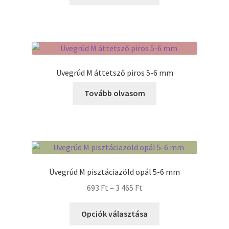
a
4
terméknek
282 Ft
több
variációja
van.
A
Üvegrúd M áttetsző piros 5-6 mm
változatok
a
Tovább olvasom
termékoldalon
választhatók
ki
Üvegrúd M pisztáciazöld opál 5-6 mm
Ártartomány:
693
Ft
–
3 465
Ft
693 Ft
Ennek
-
Opciók választása
a
3