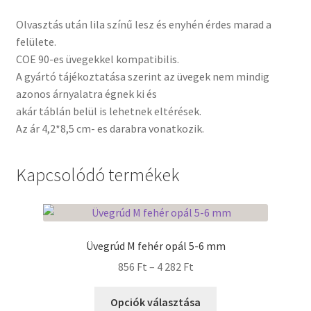
Olvasztás után lila színű lesz és enyhén érdes marad a
felülete.
COE 90-es üvegekkel kompatibilis.
A gyártó tájékoztatása szerint az üvegek nem mindig
azonos árnyalatra égnek ki és
akár táblán belül is lehetnek eltérések.
Az ár 4,2*8,5 cm- es darabra vonatkozik.
Kapcsolódó termékek
Üvegrúd M fehér opál 5-6 mm
Ártartomány:
856
Ft
–
4 282
Ft
856 Ft
Ennek
-
Opciók választása