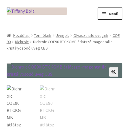
Ugrás
Kilépés
Menü
a
a
navigációhoz
tartalomba
Kezdőlap
Kezdőlap
Termékek
Üvegek
Olvasztható üvegek
COE
90
Dichroic
Dichroic COE90 BTCKGMB átlátszó-magentalila
Adatkezelési tájékoztató
kristályosodó üveg CBS
Az üveg világa / Workshopok
Ékszerkészítés Mikróban
🔍
Fusingkemence beüzemelése
Hogyan használd a Mikro Boxot
Mozaik készítés