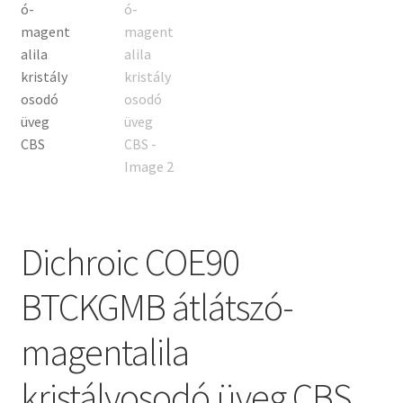
Tiffany ízelítő
Üvegvágás
Elérhetőségeink
Fiókom
Hírek
Dichroic COE90
Képkeretezés
BTCKGMB átlátszó-
Kosár
magentalila
Pénztár
kristályosodó üveg CBS
Rólunk