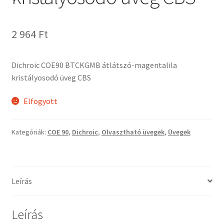
Termékek
2 964
Ft
Uvegek
Dichroic COE90 BTCKGMB átlátszó-magentalila
kristályosodó üveg CBS
Elfogyott
Kategóriák:
COE 90
,
Dichroic
,
Olvasztható üvegek
,
Üvegek
Leírás
Leírás