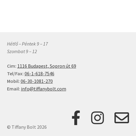
terméknek
465 Ft
több
variációja
van.
A
változatok
Hétfő – Péntek 9 – 17
a
Szombat 9 – 12
termékoldalon
választhatók
Cim:
1116 Budapest, Sopron út 69
ki
Tel/Fax:
06-1-618-7546
Mobil:
06-30-1081-270
Email:
info@tiffanybolt.com
© Tiffany Bolt 2026