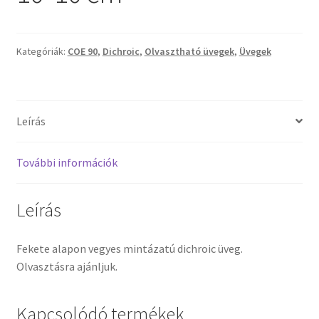
Tiffany ízelítő
Üvegvágás
Kategóriák:
COE 90
,
Dichroic
,
Olvasztható üvegek
,
Üvegek
Elérhetőségeink
Leírás
Fiókom
További információk
Hírek
Képkeretezés
Leírás
Kosár
Fekete alapon vegyes mintázatú dichroic üveg.
Olvasztásra ajánljuk.
Pénztár
Kapcsolódó termékek
Rólunk