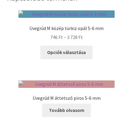
Termékek
Üvegrúd M közép türkiz opál 5-6 mm
Uvegek
Ártartomány:
746
Ft
–
3 728
Ft
746 Ft
Ennek
-
Opciók választása
a
3
terméknek
728 Ft
több
variációja
van.
A
Üvegrúd M áttetsző piros 5-6 mm
változatok
a
Tovább olvasom
termékoldalon
választhatók
ki