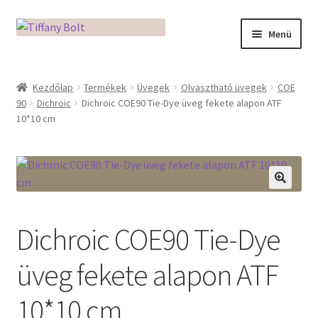
Ugrás
Kilépés
Menü
a
a
navigációhoz
tartalomba
Kezdőlap
Kezdőlap
Termékek
Üvegek
Olvasztható üvegek
COE
90
Dichroic
Dichroic COE90 Tie-Dye üveg fekete alapon ATF
Adatkezelési tájékoztató
10*10 cm
Az üveg világa / Workshopok
Ékszerkészítés Mikróban
🔍
Fusingkemence beüzemelése
Dichroic COE90 Tie-Dye
Hogyan használd a Mikro Boxot
üveg fekete alapon ATF
Mozaik készítés
10*10 cm