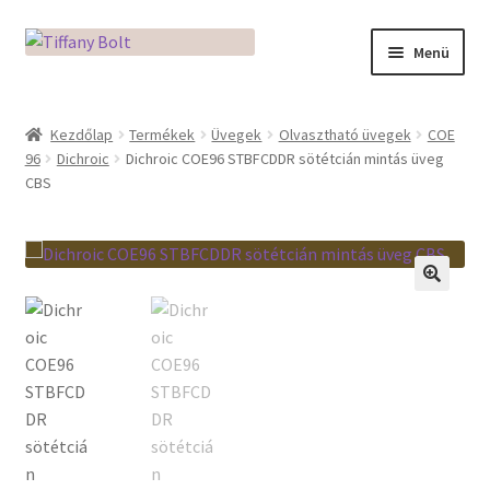
Ugrás
Kilépés
Menü
a
a
navigációhoz
tartalomba
Kezdőlap
Kezdőlap
Termékek
Üvegek
Olvasztható üvegek
COE
96
Dichroic
Dichroic COE96 STBFCDDR sötétcián mintás üveg
Adatkezelési tájékoztató
CBS
Az üveg világa / Workshopok
Ékszerkészítés Mikróban
🔍
Fusingkemence beüzemelése
Hogyan használd a Mikro Boxot
Mozaik készítés