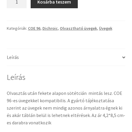
Kosárba teszem
COE96
STBFCDDR
Termékek
sötétcián
mintás
Kategóriák:
COE 96
,
Dichroic
,
Olvasztható üvegek
,
Üvegek
Uvegek
üveg
CBS
mennyiség
Leírás
Leírás
Olvasztás után fekete alapon sötétcián mintás lesz. COE
96-es üvegekkel kompatibilis. A gyártó tájékoztatása
szerint az üvegek nem mindig azonos árnyalatra égnek ki
és akár táblán belül is lehetnek eltérések. Az ár 4,2*8,5 cm-
es darabra vonatkozik