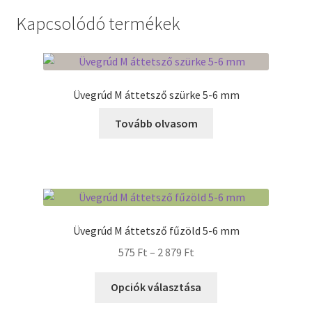
Kapcsolódó termékek
Üvegrúd M áttetsző szürke 5-6 mm
Tovább olvasom
Üvegrúd M áttetsző fűzöld 5-6 mm
Ártartomány:
575
Ft
–
2 879
Ft
575 Ft
Ennek
-
Opciók választása
a
2