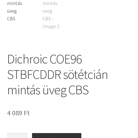
Tiffany ízelítő
Üvegvágás
Elérhetőségeink
Dichroic COE96
Fiókom
STBFCDDR sötétcián
Hírek
mintás üveg CBS
Képkeretezés
Kosár
4 089
Ft
Pénztár
Rólunk
Dichroic