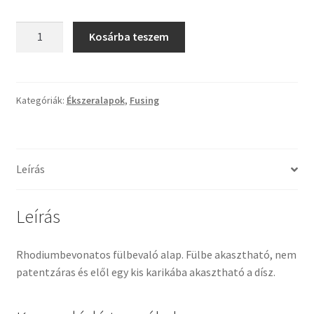
Tiffany ízelítő
Fülbevaló
Kosárba teszem
alap
Üvegvágás
RH
mennyiség
Elérhetőségeink
Kategóriák:
Ékszeralapok
,
Fusing
Fiókom
Hírek
Leírás
Képkeretezés
Leírás
Kosár
Rhodiumbevonatos fülbevaló alap. Fülbe akasztható, nem
patentzáras és elől egy kis karikába akasztható a dísz.
Pénztár
Rólunk