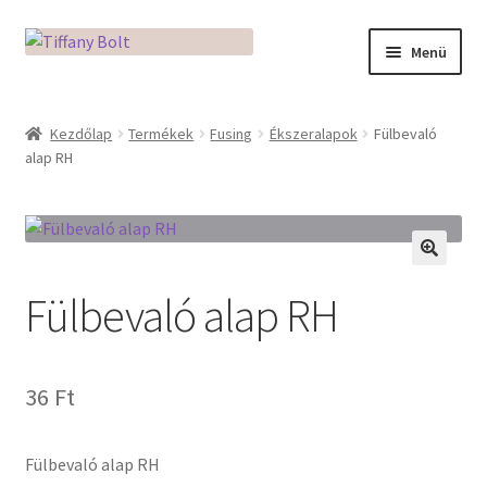
Ugrás
Kilépés
Menü
a
a
navigációhoz
tartalomba
Kezdőlap
Kezdőlap
Termékek
Fusing
Ékszeralapok
Fülbevaló
alap RH
Adatkezelési tájékoztató
Az üveg világa / Workshopok
Ékszerkészítés Mikróban
🔍
Fülbevaló alap RH
Fusingkemence beüzemelése
Hogyan használd a Mikro Boxot
36
Ft
Mozaik készítés
Fülbevaló alap RH