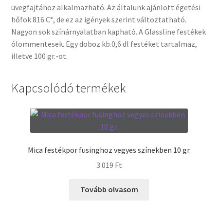
üvegfajtához alkalmazható. Az általunk ajánlott égetési
hőfok 816 C°, de ez az igények szerint változtatható.
Termékek
Nagyon sok színárnyalatban kapható. A Glassline festékek
ólommentesek. Egy doboz kb.0,6 dl festéket tartalmaz,
Uvegek
illetve 100 gr.-ot.
Kapcsolódó termékek
Mica festékpor fusinghoz vegyes színekben 10 gr.
3 019
Ft
Tovább olvasom