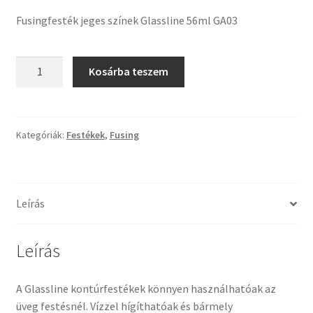
Tiffany ízelítő
Fusingfesték jeges színek Glassline 56ml GA03
Üvegvágás
Fusingfesték
Kosárba teszem
jeges
Elérhetőségeink
színek
Glassline
Fiókom
56ml
Kategóriák:
Festékek
,
Fusing
GA03
Hírek
mennyiség
Képkeretezés
Leírás
Kosár
Leírás
Pénztár
A Glassline kontúrfestékek könnyen használhatóak az
üveg festésnél. Vízzel hígíthatóak és bármely
Rólunk