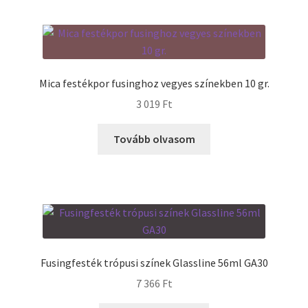
Mica festékpor fusinghoz vegyes színekben 10 gr.
3 019
Ft
Tovább olvasom
Fusingfesték trópusi színek Glassline 56ml GA30
7 366
Ft