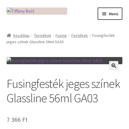
Ugrás
Kilépés
Menü
a
a
navigációhoz
tartalomba
Kezdőlap
Kezdőlap
Termékek
Fusing
Festékek
Fusingfesték
jeges színek Glassline 56ml GA03
Adatkezelési tájékoztató
Az üveg világa / Workshopok
Ékszerkészítés Mikróban
🔍
Fusingfesték jeges színek
Fusingkemence beüzemelése
Glassline 56ml GA03
Hogyan használd a Mikro Boxot
7 366
Ft
Mozaik készítés