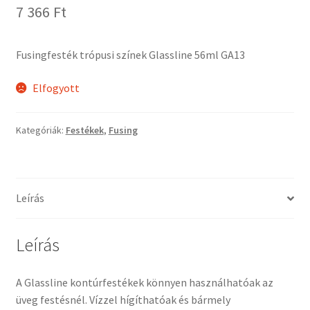
7 366
Ft
Tiffany ízelítő
Üvegvágás
Fusingfesték trópusi színek Glassline 56ml GA13
Elérhetőségeink
Elfogyott
Fiókom
Kategóriák:
Festékek
,
Fusing
Hírek
Képkeretezés
Leírás
Kosár
Leírás
Pénztár
A Glassline kontúrfestékek könnyen használhatóak az
üveg festésnél. Vízzel hígíthatóak és bármely
Rólunk