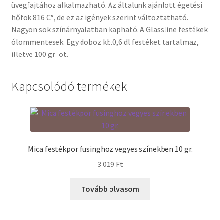
üvegfajtához alkalmazható. Az általunk ajánlott égetési
hőfok 816 C°, de ez az igények szerint változtatható.
Termékek
Nagyon sok színárnyalatban kapható. A Glassline festékek
ólommentesek. Egy doboz kb.0,6 dl festéket tartalmaz,
Uvegek
illetve 100 gr.-ot.
Kapcsolódó termékek
Mica festékpor fusinghoz vegyes színekben 10 gr.
3 019
Ft
Tovább olvasom