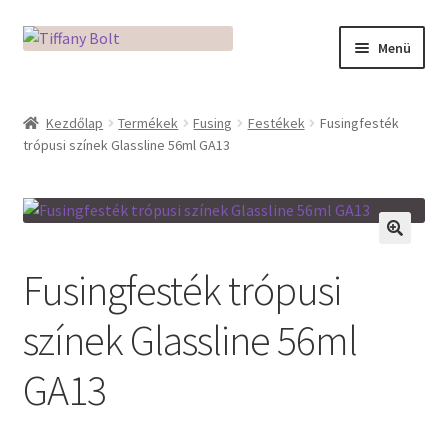
Ugrás
Kilépés
Menü
a
a
navigációhoz
tartalomba
Kezdőlap
Kezdőlap
Termékek
Fusing
Festékek
Fusingfesték
trópusi színek Glassline 56ml GA13
Adatkezelési tájékoztató
Az üveg világa / Workshopok
Ékszerkészítés Mikróban
🔍
Fusingfesték trópusi
Fusingkemence beüzemelése
színek Glassline 56ml
Hogyan használd a Mikro Boxot
GA13
Mozaik készítés