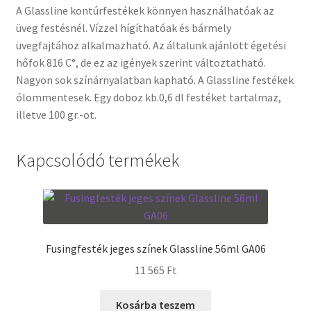
A Glassline kontúrfestékek könnyen használhatóak az
üveg festésnél. Vízzel hígíthatóak és bármely
Termékek
üvegfajtához alkalmazható. Az általunk ajánlott égetési
hőfok 816 C°, de ez az igények szerint változtatható.
Uvegek
Nagyon sok színárnyalatban kapható. A Glassline festékek
ólommentesek. Egy doboz kb.0,6 dl festéket tartalmaz,
illetve 100 gr.-ot.
Kapcsolódó termékek
Fusingfesték jeges színek Glassline 56ml GA06
11 565
Ft
Kosárba teszem