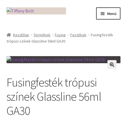
Ugrás
Kilépés
Menü
a
a
navigációhoz
tartalomba
Kezdőlap
Kezdőlap
Termékek
Fusing
Festékek
Fusingfesték
trópusi színek Glassline 56ml GA30
Adatkezelési tájékoztató
Az üveg világa / Workshopok
Ékszerkészítés Mikróban
🔍
Fusingfesték trópusi
Fusingkemence beüzemelése
színek Glassline 56ml
Hogyan használd a Mikro Boxot
GA30
Mozaik készítés