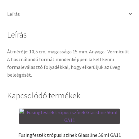
Leírás
Termékek
Uvegek
Leírás
Átmérője: 10,5 cm, magassága 15 mm. Anyaga : Vermiculit.
A használandó formát mindenképpen ki kell kenni
formaleválasztó folyadékkal, hogy elkerüljük az üveg
beleégését.
Kapcsolódó termékek
Fusingfesték trópusi színek Glassline 56ml GA11