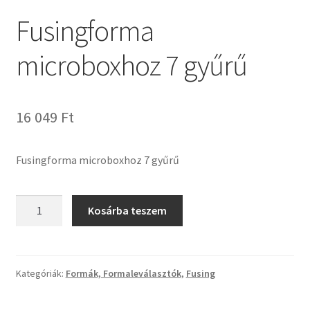
Tiffany ízelítő
Fusingforma
Üvegvágás
microboxhoz 7 gyűrű
Elérhetőségeink
16 049
Ft
Fiókom
Hírek
Fusingforma microboxhoz 7 gyűrű
Képkeretezés
Fusingforma
Kosárba teszem
microboxhoz
Kosár
7
gyűrű
Pénztár
mennyiség
Kategóriák:
Formák, Formaleválasztók
,
Fusing
Rólunk