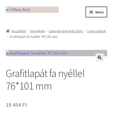
Ugrás
Kilépés
Menü
a
a
navigációhoz
tartalomba
Kezdőlap
Kezdőlap
Termékek
Lámpagyöngykészítés
Szerszámok
Grafitlapát fa nyéllel 76*101 mm
Adatkezelési tájékoztató
Az üveg világa / Workshopok
Ékszerkészítés Mikróban
🔍
Grafitlapát fa nyéllel
Fusingkemence beüzemelése
76*101 mm
Hogyan használd a Mikro Boxot
19 454
Ft
Mozaik készítés