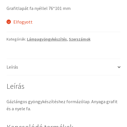
Tiffany ízelítő
Grafitlapát fa nyéllel 76*101 mm
Üvegvágás
Elfogyott
Elérhetőségeink
Kategóriák:
Lámpagyöngykészítés
,
Szerszámok
Fiókom
Hírek
Leírás
Képkeretezés
Leírás
Kosár
Gázlángos gyöngykészítéshez formázólap. Anyaga grafit
és a nyele fa.
Pénztár
Rólunk