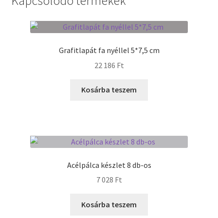
Kapcsolódó termékek
Termékek
Uvegek
Grafitlapát fa nyéllel 5*7,5 cm
22 186
Ft
Kosárba teszem
Acélpálca készlet 8 db-os
7 028
Ft
Kosárba teszem