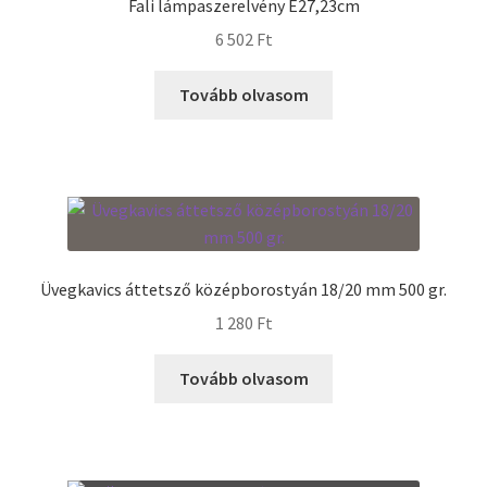
Fali lámpaszerelvény E27,23cm
6 502
Ft
Termékek
Tovább olvasom
Uvegek
Üvegkavics áttetsző középborostyán 18/20 mm 500 gr.
1 280
Ft
Tovább olvasom