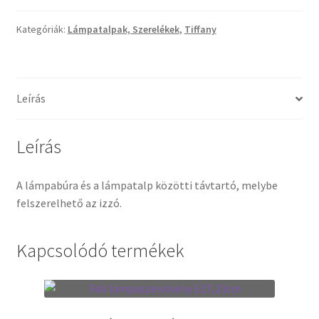
Tiffany ízelítő
Kategóriák:
Lámpatalpak, Szerelékek
,
Tiffany
Üvegvágás
Elérhetőségeink
Leírás
Fiókom
Leírás
Hírek
A lámpabúra és a lámpatalp közötti távtartó, melybe
Képkeretezés
felszerelhető az izzó.
Kosár
Kapcsolódó termékek
Pénztár
Rólunk