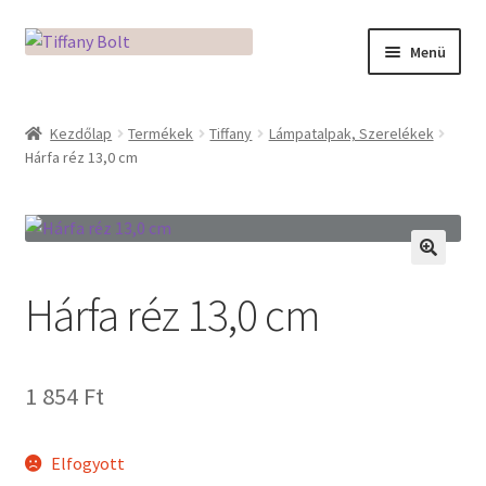
Ugrás
Kilépés
Menü
a
a
navigációhoz
tartalomba
Kezdőlap
Kezdőlap
Termékek
Tiffany
Lámpatalpak, Szerelékek
Hárfa réz 13,0 cm
Adatkezelési tájékoztató
Az üveg világa / Workshopok
Ékszerkészítés Mikróban
🔍
Hárfa réz 13,0 cm
Fusingkemence beüzemelése
Hogyan használd a Mikro Boxot
1 854
Ft
Mozaik készítés
Elfogyott