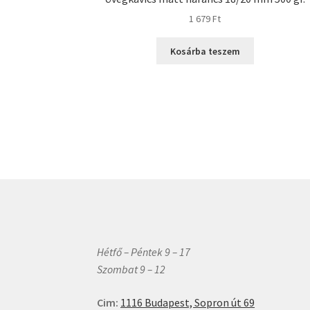
1 679
Ft
Kosárba teszem
Hétfő – Péntek 9 – 17
Szombat 9 – 12
Cim:
1116 Budapest, Sopron út 69