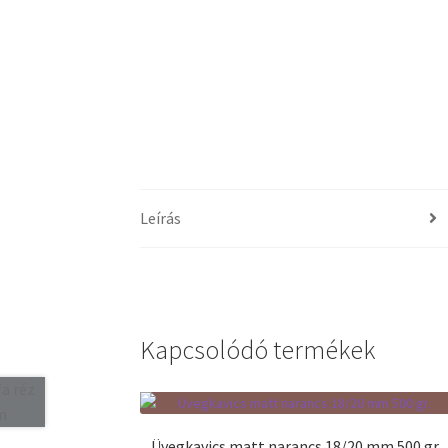
Leírás
Kapcsolódó termékek
Üvegkavics matt narancs 18/20 mm 500 gr.