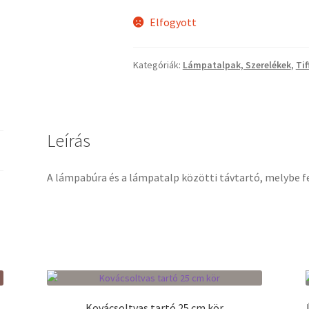
Elfogyott
Kategóriák:
Lámpatalpak, Szerelékek
,
Ti
Leírás
A lámpabúra és a lámpatalp közötti távtartó, melybe fe
Kovácsoltvas tartó 25 cm kör