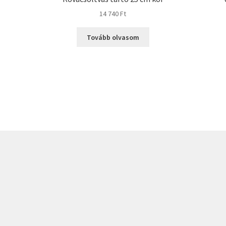
14 740
Ft
Tovább olvasom