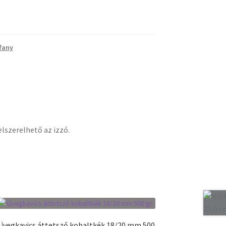
ffany
lszerelhető az izzó.
Üvegkavics áttetsző kobaltkék 18/20 mm 500