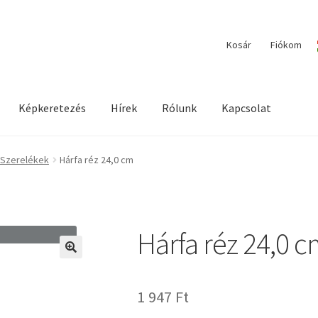
Kosár
Fiókom
Képkeretezés
Hírek
Rólunk
Kapcsolat
ilága / Workshopok
Elérhetőségeink
Fiókom
Hírek
Képkeretezés
 Szerelékek
Hárfa réz 24,0 cm
Hárfa réz 24,0 
🔍
1 947
Ft