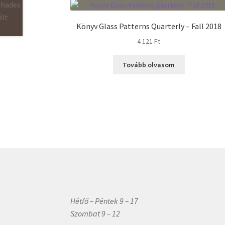
Könyv Glass Patterns Quarterly – Fall 2018
4 121
Ft
Tovább olvasom
Hétfő – Péntek 9 – 17
Szombat 9 – 12