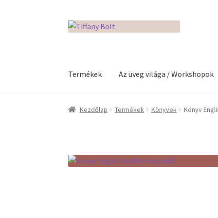
Ugrás
Kilépés
a
a
navigációhoz
tartalomba
Termékek
Az üveg világa / Workshopok
Kezdőlap
Adatkezelési tájékoztató
Az üveg v
Kezdőlap
Termékek
Könyvek
Könyv Engli
Kosár
Pénztár
Rólunk
Termékek