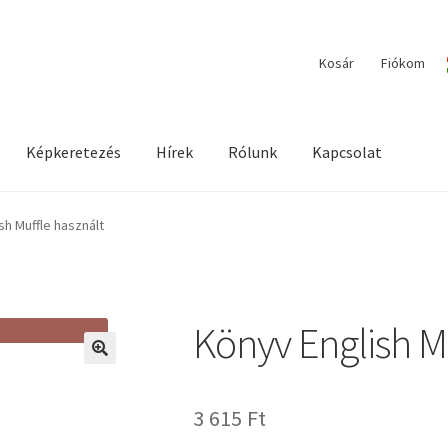
Kosár
Fiókom
Képkeretezés
Hírek
Rólunk
Kapcsolat
ilága / Workshopok
Elérhetőségeink
Fiókom
Hírek
Képkeretezés
sh Muffle használt
Könyv English M
🔍
3 615
Ft