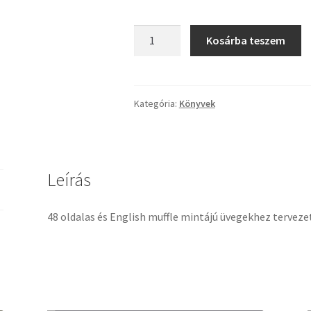
Könyv
Kosárba teszem
English
Muffle
használt
mennyiség
Kategória:
Könyvek
Leírás
48 oldalas és English muffle mintájú üvegekhez tervez