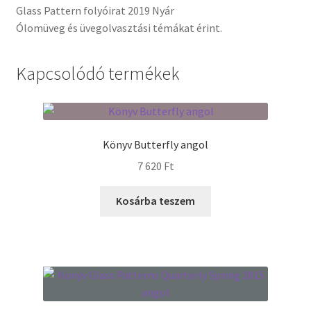
Glass Pattern folyóirat 2019 Nyár
Ólomüveg és üvegolvasztási témákat érint.
Termékek
Uvegek
Kapcsolódó termékek
Könyv Butterfly angol
7 620
Ft
Kosárba teszem