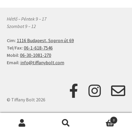
Hétfő – Péntek 9 – 17
Szombat 9 – 12
Cim:
1116 Budapest, Sopron út 69
Tel/Fax:
06-1-618-7546
Mobil:
06-30-1081-270
Email:
info@tiffanybolt.com
© Tiffany Bolt 2026
0
Keresés
Keresés