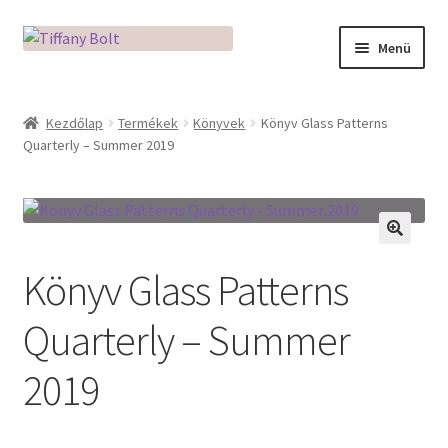
Ugrás
Kilépés
Menü
a
a
navigációhoz
tartalomba
Kezdőlap
Kezdőlap
Termékek
Könyvek
Könyv Glass Patterns
Quarterly – Summer 2019
Adatkezelési tájékoztató
Az üveg világa / Workshopok
Ékszerkészítés Mikróban
🔍
Könyv Glass Patterns
Fusingkemence beüzemelése
Quarterly – Summer
Hogyan használd a Mikro Boxot
2019
Mozaik készítés