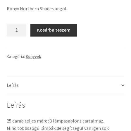
Tiffany ízelítő
Könyv Northern Shades angol
Üvegvágás
Könyv
Kosárba teszem
Northern
Elérhetőségeink
Shades
angol
Fiókom
mennyiség
Kategória:
Könyvek
Hírek
Képkeretezés
Leírás
Kosár
Leírás
Pénztár
25 darab teljes méretű lámpasablont tartalmaz.
Mind többszögű lámpák,de segítségül van igen sok
Rólunk