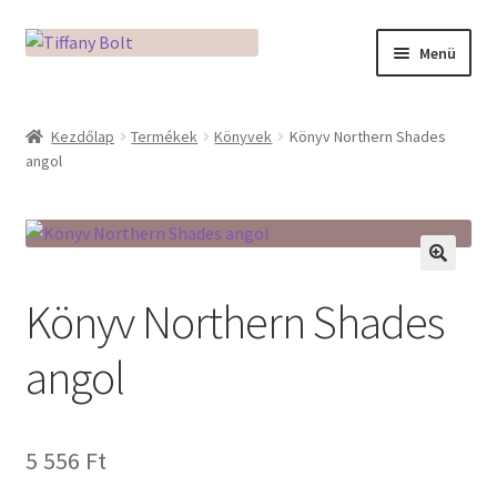
Ugrás
Kilépés
Menü
a
a
navigációhoz
tartalomba
Kezdőlap
Kezdőlap
Termékek
Könyvek
Könyv Northern Shades
angol
Adatkezelési tájékoztató
Az üveg világa / Workshopok
Ékszerkészítés Mikróban
🔍
Könyv Northern Shades
Fusingkemence beüzemelése
angol
Hogyan használd a Mikro Boxot
5 556
Ft
Mozaik készítés