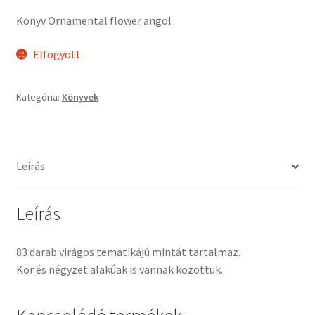
Tiffany ízelítő
Könyv Ornamental flower angol
Üvegvágás
Elfogyott
Elérhetőségeink
Kategória:
Könyvek
Fiókom
Hírek
Leírás
Képkeretezés
Leírás
Kosár
83 darab virágos tematikájú mintát tartalmaz.
Kör és négyzet alakúak is vannak közöttük.
Pénztár
Rólunk