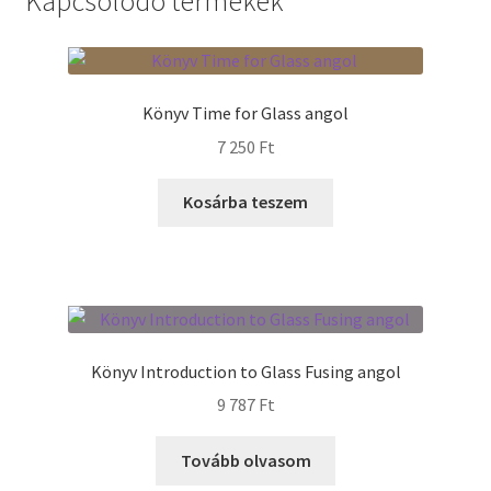
Kapcsolódó termékek
Termékek
Uvegek
Könyv Time for Glass angol
7 250
Ft
Kosárba teszem
Könyv Introduction to Glass Fusing angol
9 787
Ft
Tovább olvasom