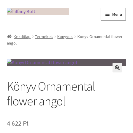
Ugrás
Kilépés
Menü
a
a
navigációhoz
tartalomba
Kezdőlap
Kezdőlap
Termékek
Könyvek
Könyv Ornamental flower
angol
Adatkezelési tájékoztató
Az üveg világa / Workshopok
Ékszerkészítés Mikróban
🔍
Könyv Ornamental
Fusingkemence beüzemelése
flower angol
Hogyan használd a Mikro Boxot
4 622
Ft
Mozaik készítés