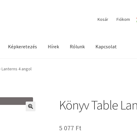
Kosár
Fiókom
Képkeretezés
Hírek
Rólunk
Kapcsolat
ilága / Workshopok
Elérhetőségeink
Fiókom
Hírek
Képkeretezés
 Lanterns 4 angol
Könyv Table Lan
🔍
5 077
Ft