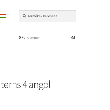
Keresés
Keresés
a
következőre:
0
Ft
0 termék
terns 4 angol