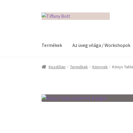
Ugrás
Kilépés
a
a
navigációhoz
tartalomba
Termékek
Az üveg világa / Workshopok
Kezdőlap
Adatkezelési tájékoztató
Az üveg v
Kezdőlap
Termékek
Könyvek
Könyv Table
Kosár
Pénztár
Rólunk
Termékek