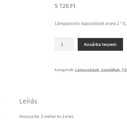
5 728
Ft
Lámpazsinór kapcsolóval arany 2 * 0
Lámpazsinór
Kosárba teszem
kapcsolóval
arany
2
*
Kategóriák:
Lámpatalpak, Szerelékek
,
Ti
0,75
2m
mennyiség
Leírás
Hossza kb. 2 méter és 2 eres.