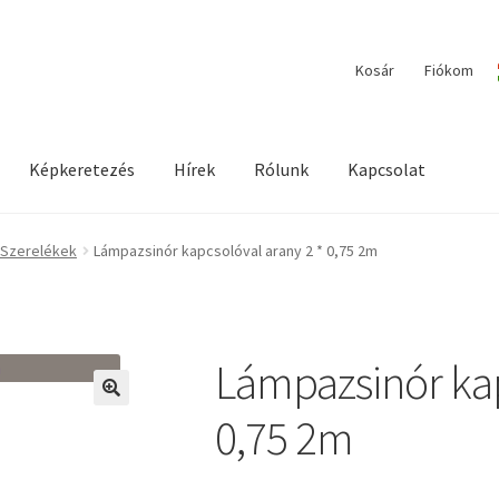
Kosár
Fiókom
Képkeretezés
Hírek
Rólunk
Kapcsolat
ilága / Workshopok
Elérhetőségeink
Fiókom
Hírek
Képkeretezés
 Szerelékek
Lámpazsinór kapcsolóval arany 2 * 0,75 2m
Lámpazsinór kap
🔍
0,75 2m