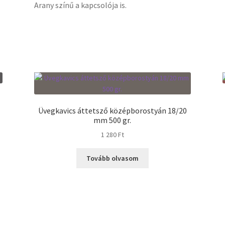
Arany színű a kapcsolója is.
Üvegkavics áttetsző középborostyán 18/20
mm 500 gr.
1 280
Ft
Tovább olvasom