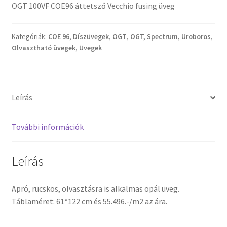
OGT 100VF COE96 áttetsző Vecchio fusing üveg
Tiffany ízelítő
Üvegvágás
Kategóriák:
COE 96
,
Díszüvegek
,
OGT
,
OGT, Spectrum, Uroboros
,
Olvasztható üvegek
,
Üvegek
Elérhetőségeink
Fiókom
Leírás
Hírek
További információk
Képkeretezés
Leírás
Kosár
Apró, rücskös, olvasztásra is alkalmas opál üveg.
Pénztár
Táblaméret: 61*122 cm és 55.496.-/m2 az ára.
Rólunk