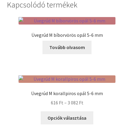
Kapcsolódó termékek
Termékek
Uvegek
Üvegrúd M bíborvörös opál 5-6 mm
Tovább olvasom
Üvegrúd M korallpiros opál 5-6 mm
Ártartomány:
616
Ft
–
3 082
Ft
616 Ft
Ennek
-
Opciók választása
a
3
terméknek
082 Ft