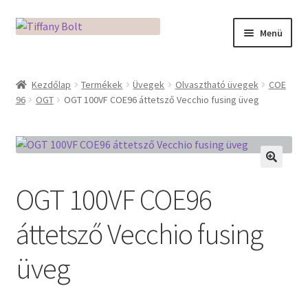
Ugrás
Kilépés
Menü
a
a
navigációhoz
tartalomba
Kezdőlap
Kezdőlap
Termékek
Üvegek
Olvasztható üvegek
COE
96
OGT
OGT 100VF COE96 áttetsző Vecchio fusing üveg
Adatkezelési tájékoztató
Az üveg világa / Workshopok
Ékszerkészítés Mikróban
🔍
OGT 100VF COE96
Fusingkemence beüzemelése
áttetsző Vecchio fusing
Hogyan használd a Mikro Boxot
üveg
Mozaik készítés