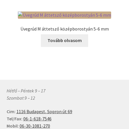
több
variációja
van.
A
Üvegrúd M áttetsző középborostyán 5-6 mm
változatok
a
Tovább olvasom
termékoldalon
választhatók
ki
Hétfő – Péntek 9 – 17
Szombat 9 – 12
Cim:
1116 Budapest, Sopron út 69
Tel/Fax:
06-1-618-7546
Mobil:
06-30-1081-270