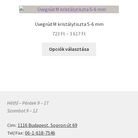
Üvegrúd M kristálytiszta 5-6 mm
Ártartomány:
723
Ft
–
3 617
Ft
723 Ft
Ennek
-
Opciók választása
a
3
terméknek
617 Ft
több
variációja
van.
A
változatok
Hétfő – Péntek 9 – 17
a
Szombat 9 – 12
termékoldalon
választhatók
Cim:
1116 Budapest, Sopron út 69
ki
Tel/Fax:
06-1-618-7546