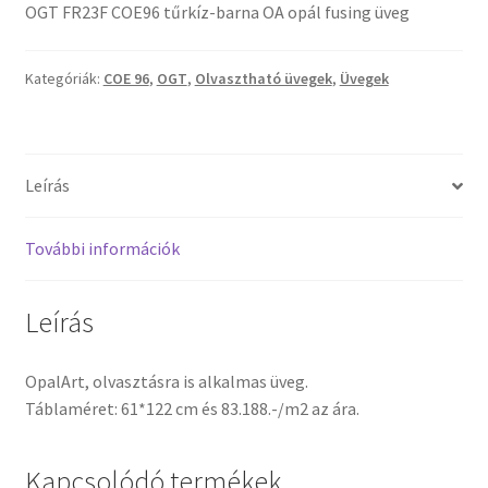
OGT FR23F COE96 tűrkíz-barna OA opál fusing üveg
Tiffany ízelítő
Üvegvágás
Kategóriák:
COE 96
,
OGT
,
Olvasztható üvegek
,
Üvegek
Elérhetőségeink
Leírás
Fiókom
További információk
Hírek
Képkeretezés
Leírás
Kosár
OpalArt, olvasztásra is alkalmas üveg.
Táblaméret: 61*122 cm és 83.188.-/m2 az ára.
Pénztár
Kapcsolódó termékek
Rólunk