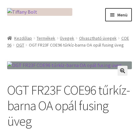
Ugrás
Kilépés
Menü
a
a
navigációhoz
tartalomba
Kezdőlap
Kezdőlap
Termékek
Üvegek
Olvasztható üvegek
COE
96
OGT
OGT FR23F COE96 tűrkíz-barna OA opál fusing üveg
Adatkezelési tájékoztató
Az üveg világa / Workshopok
Ékszerkészítés Mikróban
🔍
OGT FR23F COE96 tűrkíz-
Fusingkemence beüzemelése
barna OA opál fusing
Hogyan használd a Mikro Boxot
üveg
Mozaik készítés