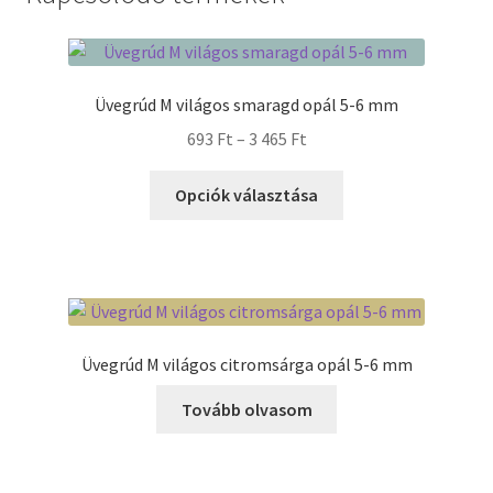
Termékek
Üvegrúd M világos smaragd opál 5-6 mm
Uvegek
Ártartomány:
693
Ft
–
3 465
Ft
693 Ft
Ennek
-
Opciók választása
a
3
terméknek
465 Ft
több
variációja
van.
A
Üvegrúd M világos citromsárga opál 5-6 mm
változatok
a
Tovább olvasom
termékoldalon
választhatók
ki