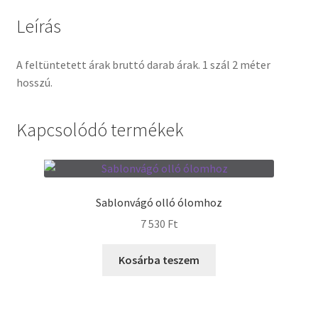
Leírás
Termékek
A feltüntetett árak bruttó darab árak. 1 szál 2 méter
Uvegek
hosszú.
Kapcsolódó termékek
Sablonvágó olló ólomhoz
7 530
Ft
Kosárba teszem