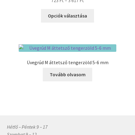
Ártartomány:
723
Ft
–
3 617
Ft
723 Ft
Ennek
-
Opciók választása
a
3
terméknek
617 Ft
több
variációja
van.
A
Üvegrúd M áttetsző tengerzöld 5-6 mm
változatok
a
Tovább olvasom
termékoldalon
választhatók
ki
Hétfő – Péntek 9 – 17
Szombat 9 – 12