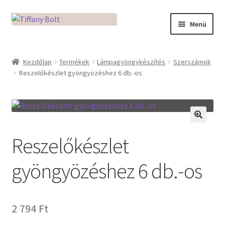
Ugrás
Kilépés
Menü
a
a
navigációhoz
tartalomba
Kezdőlap
Kezdőlap
Termékek
Lámpagyöngykészítés
Szerszámok
Reszelőkészlet gyöngyözéshez 6 db.-os
Adatkezelési tájékoztató
Az üveg világa / Workshopok
Ékszerkészítés Mikróban
🔍
Reszelőkészlet
Fusingkemence beüzemelése
gyöngyözéshez 6 db.-os
Hogyan használd a Mikro Boxot
2 794
Ft
Mozaik készítés