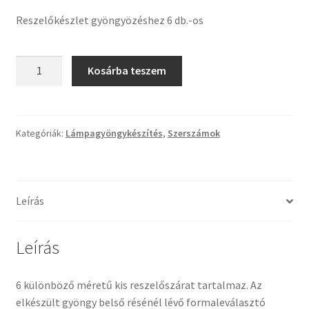
Tiffany ízelítő
Reszelőkészlet gyöngyözéshez 6 db.-os
Üvegvágás
Reszelőkészlet
Kosárba teszem
gyöngyözéshez
Elérhetőségeink
6
db.-
Fiókom
os
Kategóriák:
Lámpagyöngykészítés
,
Szerszámok
mennyiség
Hírek
Képkeretezés
Leírás
Kosár
Leírás
Pénztár
6 különböző méretű kis reszelőszárat tartalmaz. Az
elkészült gyöngy belső résénél lévő formaleválasztó
Rólunk