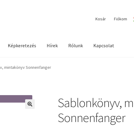
Kosár
Fiókom
Képkeretezés
Hírek
Rólunk
Kapcsolat
ilága / Workshopok
Elérhetőségeink
Fiókom
Hírek
Képkeretezés
v, mintakönyv Sonnenfanger
Sablonkönyv, m
🔍
Sonnenfanger