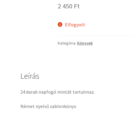
2 450
Ft
Elfogyott
Kategória:
Könyvek
Leírás
24 darab napfogó mintát tartalmaz.
Német nyelvű sablonkönyv.