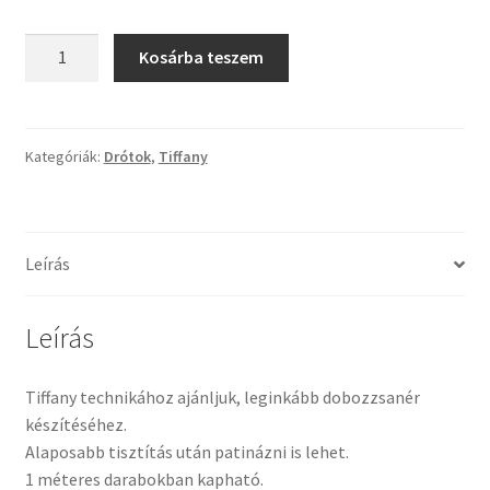
Tiffany ízelítő
Sárgaréz
Kosárba teszem
cső
Üvegvágás
3*0,5
Fk
Elérhetőségeink
mennyiség
Kategóriák:
Drótok
,
Tiffany
Fiókom
Hírek
Leírás
Képkeretezés
Leírás
Kosár
Tiffany technikához ajánljuk, leginkább dobozzsanér
készítéséhez.
Pénztár
Alaposabb tisztítás után patinázni is lehet.
1 méteres darabokban kapható.
Rólunk