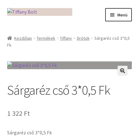
Ugrás
Kilépés
Menü
a
a
navigációhoz
tartalomba
Kezdőlap
Kezdőlap
Termékek
Tiffany
Drótok
Sárgaréz cső 3*0,5
Fk
Adatkezelési tájékoztató
Az üveg világa / Workshopok
Ékszerkészítés Mikróban
🔍
Sárgaréz cső 3*0,5 Fk
Fusingkemence beüzemelése
Hogyan használd a Mikro Boxot
1 322
Ft
Mozaik készítés
Sárgaréz cső 3*0,5 Fk