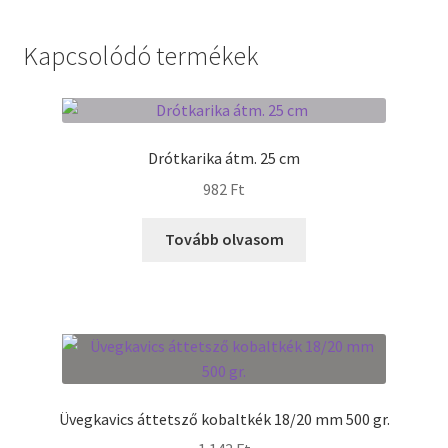
Termékek
Kapcsolódó termékek
Uvegek
Drótkarika átm. 25 cm
982
Ft
Tovább olvasom
Üvegkavics áttetsző kobaltkék 18/20 mm 500 gr.