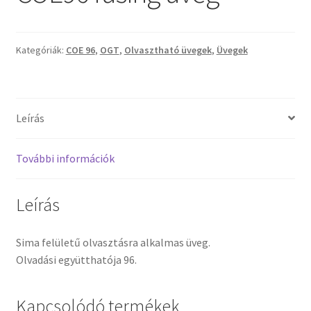
Tiffany ízelítő
Üvegvágás
Kategóriák:
COE 96
,
OGT
,
Olvasztható üvegek
,
Üvegek
Elérhetőségeink
Leírás
Fiókom
További információk
Hírek
Képkeretezés
Leírás
Kosár
Sima felületű olvasztásra alkalmas üveg.
Olvadási együtthatója 96.
Pénztár
Kapcsolódó termékek
Rólunk