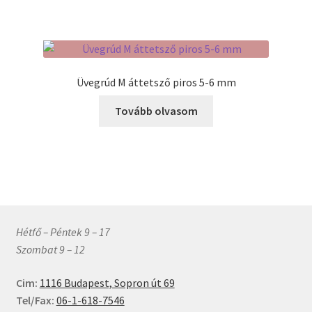
667 Ft
Üvegrúd M áttetsző piros 5-6 mm
Tovább olvasom
Hétfő – Péntek 9 – 17
Szombat 9 – 12
Cim:
1116 Budapest, Sopron út 69
Tel/Fax:
06-1-618-7546