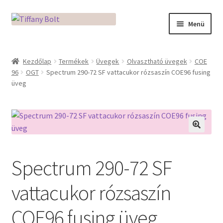
Ugrás
Kilépés
Menü
a
a
navigációhoz
tartalomba
Kezdőlap
Kezdőlap
Termékek
Üvegek
Olvasztható üvegek
COE
96
OGT
Spectrum 290-72 SF vattacukor rózsaszín COE96 fusing
Adatkezelési tájékoztató
üveg
Az üveg világa / Workshopok
Ékszerkészítés Mikróban
🔍
Fusingkemence beüzemelése
Spectrum 290-72 SF
Hogyan használd a Mikro Boxot
vattacukor rózsaszín
Mozaik készítés
COE96 fusing üveg