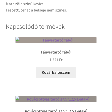
Matt zöld színű kavics.
Festett, tehát a belseje nem színes.
Termékek
Uvegek
Kapcsolódó termékek
Tányértartó fából
1 321
Ft
Kosárba teszem
Kovácsoltvas tartó 17,5*12,5 L-alakú