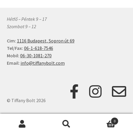
Hétfő – Péntek 9 – 17
Szombat 9 – 12
Cim:
1116 Budapest, Sopron út 69
Tel/Fax:
06-1-618-7546
Mobil:
06-30-1081-270
Email:
info@tiffanybolt.com
© Tiffany Bolt 2026
0
Keresés
Keresés