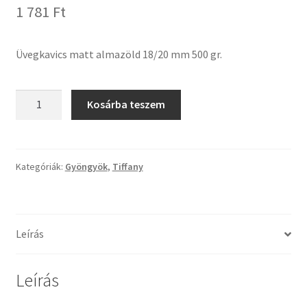
1 781
Ft
Tiffany ízelítő
Üvegvágás
Üvegkavics matt almazöld 18/20 mm 500 gr.
Elérhetőségeink
Üvegkavics
Kosárba teszem
matt
Fiókom
almazöld
18/20
Hírek
mm
Kategóriák:
Gyöngyök
,
Tiffany
500
Képkeretezés
gr.
mennyiség
Kosár
Leírás
Pénztár
Leírás
Rólunk