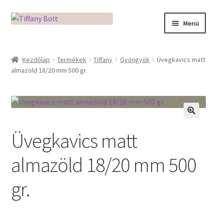
Ugrás
Kilépés
Menü
a
a
navigációhoz
tartalomba
Kezdőlap
Kezdőlap
Termékek
Tiffany
Gyöngyök
Üvegkavics matt
almazöld 18/20 mm 500 gr.
Adatkezelési tájékoztató
Az üveg világa / Workshopok
Ékszerkészítés Mikróban
🔍
Üvegkavics matt
Fusingkemence beüzemelése
almazöld 18/20 mm 500
Hogyan használd a Mikro Boxot
gr.
Mozaik készítés