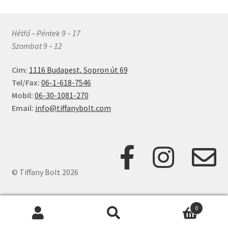
Hétfő – Péntek 9 – 17
Szombat 9 – 12
Cim:
1116 Budapest, Sopron út 69
Tel/Fax:
06-1-618-7546
Mobil:
06-30-1081-270
Email:
info@tiffanybolt.com
© Tiffany Bolt 2026
0
Keresés
Keresés