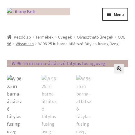
Ugrás
Kilépés
Menü
a
a
navigációhoz
tartalomba
Kezdőlap
Kezdőlap
Termékek
Üvegek
Olvasztható üvegek
COE
96
Wissmach
W 96-25 iri barna-átlátszó fátylas fusing üveg
Adatkezelési tájékoztató
Az üveg világa / Workshopok
Ékszerkészítés Mikróban
🔍
Fusingkemence beüzemelése
Hogyan használd a Mikro Boxot
Mozaik készítés