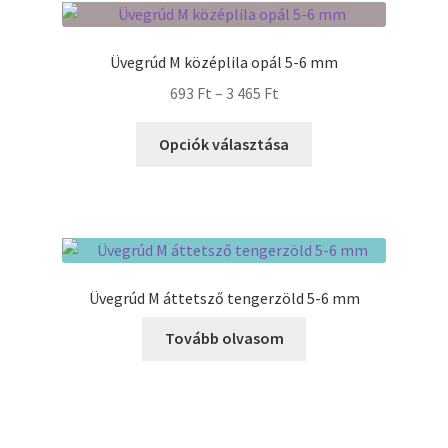
van.
A
Üvegrúd M középlila opál 5-6 mm
változatok
Ártartomány:
693
Ft
–
3 465
Ft
a
693 Ft
termékoldalon
Ennek
-
Opciók választása
választhatók
a
3
ki
terméknek
465 Ft
több
variációja
van.
A
Üvegrúd M áttetsző tengerzöld 5-6 mm
változatok
a
Tovább olvasom
termékoldalon
választhatók
ki