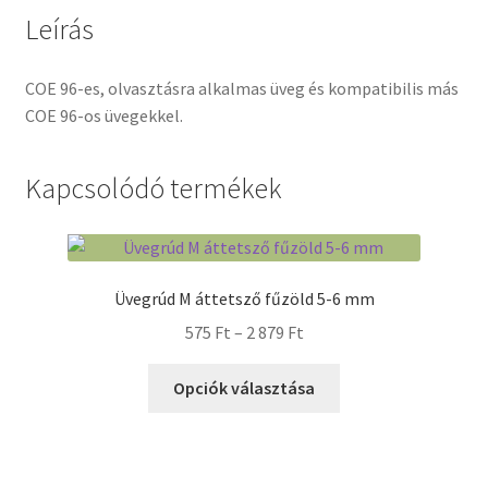
Leírás
Termékek
COE 96-es, olvasztásra alkalmas üveg és kompatibilis más
Uvegek
COE 96-os üvegekkel.
Kapcsolódó termékek
Üvegrúd M áttetsző fűzöld 5-6 mm
Ártartomány:
575
Ft
–
2 879
Ft
575 Ft
Ennek
-
Opciók választása
a
2
terméknek
879 Ft
több
variációja