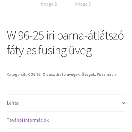
Tiffany ízelítő
Üvegvágás
W 96-25 iri barna-átlátszó
Elérhetőségeink
fátylas fusing üveg
Fiókom
Hírek
Kategóriák:
COE 96
,
Olvasztható üvegek
,
Üvegek
,
Wissmach
Képkeretezés
Kosár
Leírás
Pénztár
További információk
Rólunk