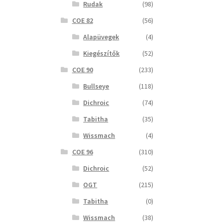
Rudak
(98)
COE 82
(56)
Alapüvegek
(4)
Kiegészítők
(52)
COE 90
(233)
Bullseye
(118)
Dichroic
(74)
Tabitha
(35)
Wissmach
(4)
COE 96
(310)
Dichroic
(52)
OGT
(215)
Tabitha
(0)
Wissmach
(38)