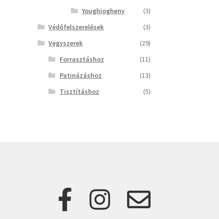
Youghiogheny
(3)
Védőfelszerelések
(3)
Vegyszerek
(29)
Forrasztáshoz
(11)
Patinázáshoz
(13)
Tisztításhoz
(5)