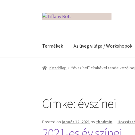
Ugrás
Kilépés
a
a
navigációhoz
tartalomba
Termékek
Az üveg világa / Workshopok
Kezdőlap
Adatkezelési tájékoztató
Az üveg v
Kezdőlap
“évszínei” címkével rendelkező b
Kosár
Pénztár
Rólunk
Termékek
Címke:
évszínei
Posted on
január 12, 2021
by
tbadmin
—
Hozzászó
2021-es év színei