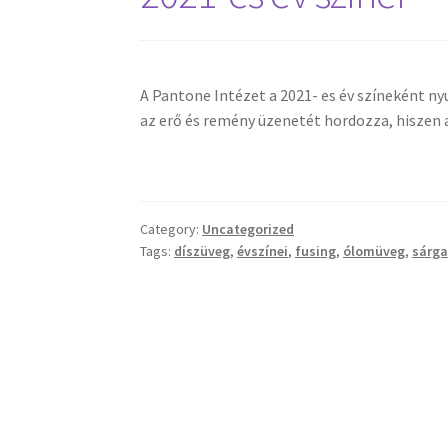
A Pantone Intézet a 2021- es év színeként ny
az erő és remény üzenetét hordozza, hiszen 
Category:
Uncategorized
Tags:
díszüveg
,
évszínei
,
fusing
,
ólomüveg
,
sárg