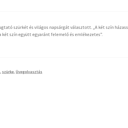
ugtató szürkét és világos napsárgát választott. „A két szín házas
a két szín együtt egyaránt felemelő és emlékezetes”.
a
,
szürke
,
Üvegolvasztás