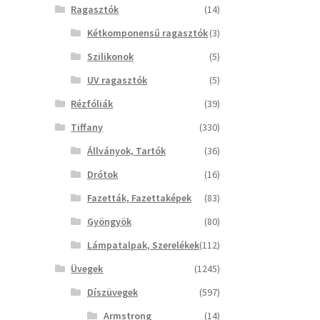
Ragasztók
(14)
Kétkomponensű ragasztók
(3)
Szilikonok
(5)
UV ragasztók
(5)
Rézfóliák
(39)
Tiffany
(330)
Állványok, Tartók
(36)
Drótok
(16)
Fazetták, Fazettaképek
(83)
Gyöngyök
(80)
Lámpatalpak, Szerelékek
(112)
Üvegek
(1245)
Díszüvegek
(597)
Armstrong
(14)