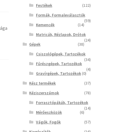
Festékek
(122)
Formák, Formaleválasztók
(59)
Kemencék
(14)
sága
Matricák, Rézlapok, Drótok
(24)
Gépek
(38)
Csiszológépek, Tartozékok
(34)
Fűrészgépek, Tartozékok
(4)
Gravírgépek, Tartozékok
(0)
Kész termékek
(37)
Kéziszerszámok
(78)
Forrasztópákák, Tartozékok
(14)
Mérőeszközök
(6)
Vágók, Fogók
(57)
Kiegészítők
(16)