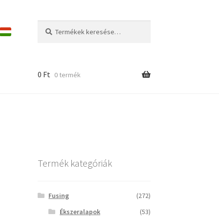
Keresés
Keresés
a
következőre:
0
Ft
0 termék
Termék kategóriák
Fusing
(272)
Ékszeralapok
(53)