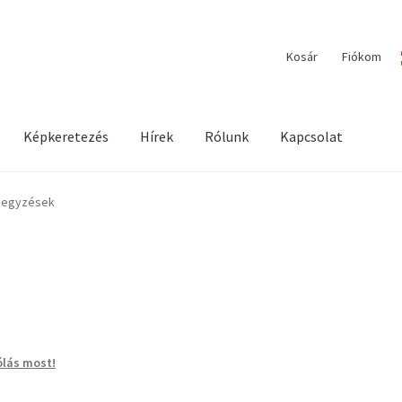
Kosár
Fiókom
Képkeretezés
Hírek
Rólunk
Kapcsolat
ilága / Workshopok
Elérhetőségeink
Fiókom
Hírek
Képkeretezés
ejegyzések
lás most!