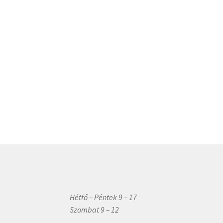
Hétfő – Péntek 9 – 17
Szombat 9 – 12