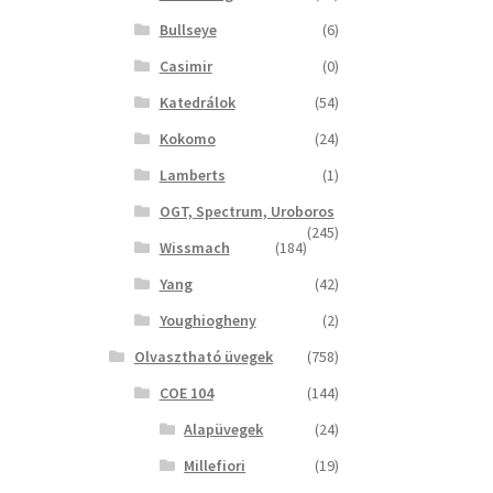
Bullseye
(6)
Casimir
(0)
Katedrálok
(54)
Kokomo
(24)
Lamberts
(1)
OGT, Spectrum, Uroboros
(245)
Wissmach
(184)
Yang
(42)
Youghiogheny
(2)
Olvasztható üvegek
(758)
COE 104
(144)
Alapüvegek
(24)
Millefiori
(19)