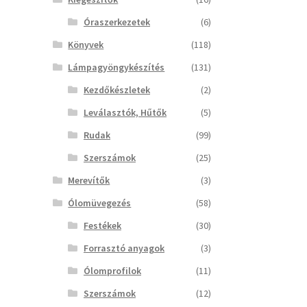
Óraszerkezetek
(6)
Könyvek
(118)
Lámpagyöngykészítés
(131)
Kezdőkészletek
(2)
Leválasztók, Hűtők
(5)
Rudak
(99)
Szerszámok
(25)
Merevítők
(3)
Ólomüvegezés
(58)
Festékek
(30)
Forrasztó anyagok
(3)
Ólomprofilok
(11)
Szerszámok
(12)