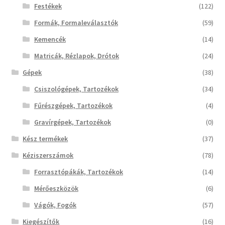
Festékek
(122)
Formák, Formaleválasztók
(59)
Termékek
Kemencék
(14)
Uvegek
Matricák, Rézlapok, Drótok
(24)
Gépek
(38)
Csiszológépek, Tartozékok
(34)
Fűrészgépek, Tartozékok
(4)
Gravírgépek, Tartozékok
(0)
Kész termékek
(37)
Kéziszerszámok
(78)
Forrasztópákák, Tartozékok
(14)
Mérőeszközök
(6)
Vágók, Fogók
(57)
Kiegészítők
(16)