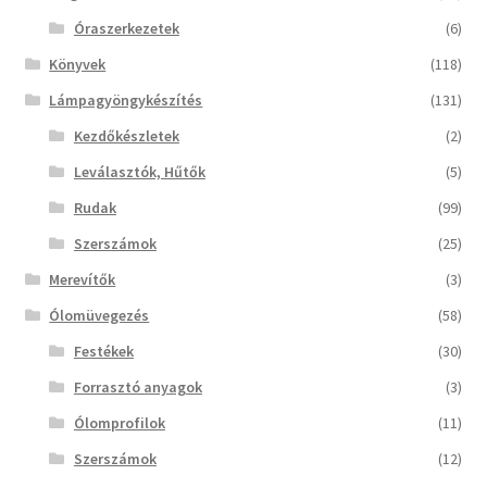
Óraszerkezetek
(6)
Könyvek
(118)
Lámpagyöngykészítés
(131)
Kezdőkészletek
(2)
Leválasztók, Hűtők
(5)
Rudak
(99)
Szerszámok
(25)
Merevítők
(3)
Ólomüvegezés
(58)
Festékek
(30)
Forrasztó anyagok
(3)
Ólomprofilok
(11)
Szerszámok
(12)