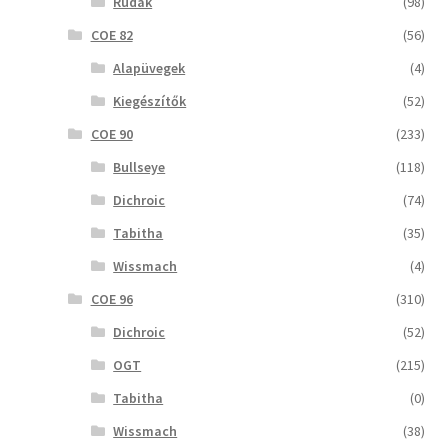
Rudak
(98)
COE 82
(56)
Alapüvegek
(4)
Kiegészítők
(52)
COE 90
(233)
Bullseye
(118)
Dichroic
(74)
Tabitha
(35)
Wissmach
(4)
COE 96
(310)
Dichroic
(52)
OGT
(215)
Tabitha
(0)
Wissmach
(38)