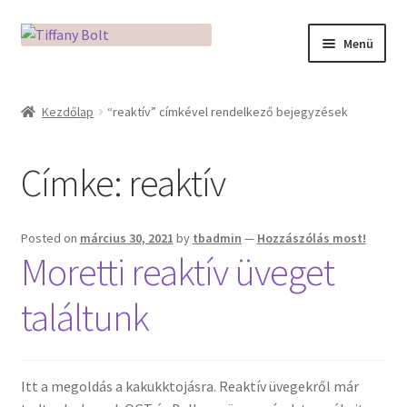
Ugrás
Kilépés
Menü
a
a
navigációhoz
tartalomba
Kezdőlap
Kezdőlap
“reaktív” címkével rendelkező bejegyzések
Adatkezelési tájékoztató
Címke:
reaktív
Az üveg világa / Workshopok
Ékszerkészítés Mikróban
Posted on
március 30, 2021
by
tbadmin
—
Hozzászólás most!
Moretti reaktív üveget
Fusingkemence beüzemelése
találtunk
Hogyan használd a Mikro Boxot
Mozaik készítés
Itt a megoldás a kakukktojásra. Reaktív üvegekről már