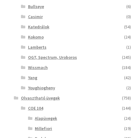
Bullseye
(6)
Casimir
(0)
Katedrálok
(54)
Kokomo
(24)
Lamberts
(1)
OGT, Spectrum, Uroboros
(245)
Wissmach
(184)
Yang
(42)
Youghiogheny
(2)
Olvasztható üvegek
(758)
COE 104
(144)
Alapüvegek
(24)
Millefiori
(19)