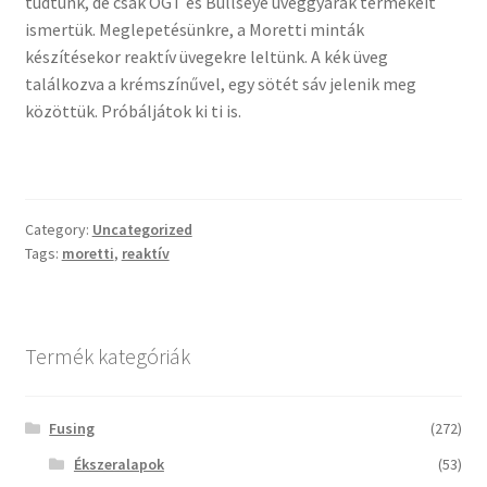
tudtunk, de csak OGT és Bullseye üveggyárak termékeit
Tiffany ízelítő
ismertük. Meglepetésünkre, a Moretti minták
készítésekor reaktív üvegekre leltünk. A kék üveg
Üvegvágás
találkozva a krémszínűvel, egy sötét sáv jelenik meg
közöttük. Próbáljátok ki ti is.
Elérhetőségeink
Fiókom
Category:
Uncategorized
Hírek
Tags:
moretti
,
reaktív
Képkeretezés
Termék kategóriák
Kosár
Pénztár
Fusing
(272)
Ékszeralapok
(53)
Rólunk