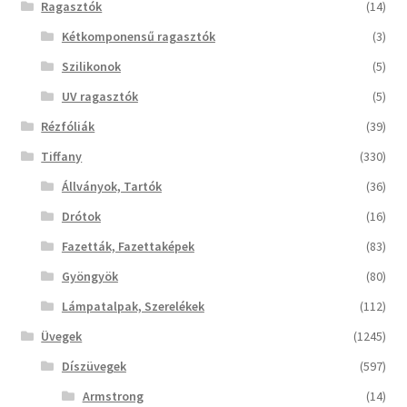
Ragasztók
(14)
Kétkomponensű ragasztók
(3)
Szilikonok
(5)
UV ragasztók
(5)
Rézfóliák
(39)
Tiffany
(330)
Állványok, Tartók
(36)
Drótok
(16)
Fazetták, Fazettaképek
(83)
Gyöngyök
(80)
Lámpatalpak, Szerelékek
(112)
Üvegek
(1245)
Díszüvegek
(597)
Armstrong
(14)