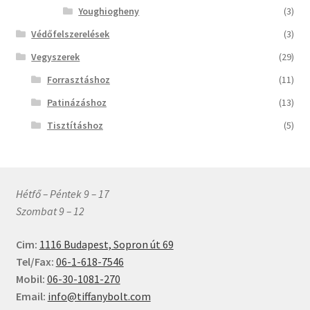
Youghiogheny
(3)
Védőfelszerelések
(3)
Vegyszerek
(29)
Forrasztáshoz
(11)
Patinázáshoz
(13)
Tisztításhoz
(5)
Hétfő – Péntek 9 – 17
Szombat 9 – 12
Cim:
1116 Budapest, Sopron út 69
Tel/Fax:
06-1-618-7546
Mobil:
06-30-1081-270
Email:
info@tiffanybolt.com