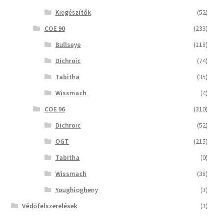
Kiegészítők
(52)
COE 90
(233)
Bullseye
(118)
Dichroic
(74)
Tabitha
(35)
Wissmach
(4)
COE 96
(310)
Dichroic
(52)
OGT
(215)
Tabitha
(0)
Wissmach
(38)
Youghiogheny
(3)
Védőfelszerelések
(3)