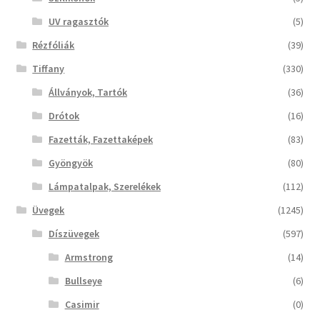
UV ragasztók
(5)
Rézfóliák
(39)
Tiffany
(330)
Állványok, Tartók
(36)
Drótok
(16)
Fazetták, Fazettaképek
(83)
Gyöngyök
(80)
Lámpatalpak, Szerelékek
(112)
Üvegek
(1245)
Díszüvegek
(597)
Armstrong
(14)
Bullseye
(6)
Casimir
(0)