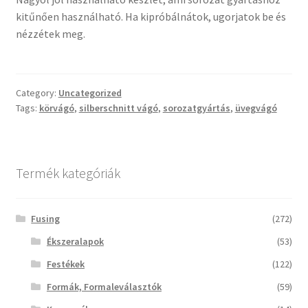
Tiffany ízelítő
kitűnően használható. Ha kipróbálnátok, ugorjatok be és
nézzétek meg.
Üvegvágás
Elérhetőségeink
Category:
Uncategorized
Tags:
körvágó
,
silberschnitt vágó
,
sorozatgyártás
,
üvegvágó
Fiókom
Hírek
Termék kategóriák
Képkeretezés
Fusing
(272)
Kosár
Ékszeralapok
(53)
Festékek
(122)
Pénztár
Formák, Formaleválasztók
(59)
Rólunk