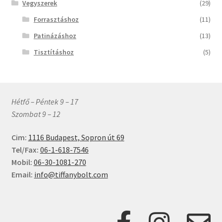
Vegyszerek
(29)
Forrasztáshoz
(11)
Patinázáshoz
(13)
Tisztításhoz
(5)
Hétfő – Péntek 9 – 17
Szombat 9 – 12
Cim:
1116 Budapest, Sopron út 69
Tel/Fax:
06-1-618-7546
Mobil:
06-30-1081-270
Email:
info@tiffanybolt.com