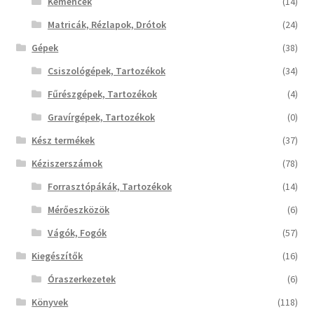
Kemencék
(14)
Matricák, Rézlapok, Drótok
(24)
Termékek
Gépek
(38)
Uvegek
Csiszológépek, Tartozékok
(34)
Fűrészgépek, Tartozékok
(4)
Gravírgépek, Tartozékok
(0)
Kész termékek
(37)
Kéziszerszámok
(78)
Forrasztópákák, Tartozékok
(14)
Mérőeszközök
(6)
Vágók, Fogók
(57)
Kiegészítők
(16)
Óraszerkezetek
(6)
Könyvek
(118)