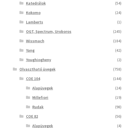
Katedrálok
(54)
Kokomo
(24)
Lamberts
(1)
OGT, Spectrum, Uroboros
(245)
Wissmach
(184)
Yang
(42)
Youghiogheny
(2)
Olvasztható üvegek
(758)
COE 104
(144)
Alapüvegek
(24)
Millefiori
(19)
Rudak
(98)
COE 82
(56)
Alapüvegek
(4)