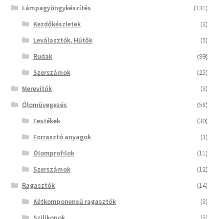
Lámpagyöngykészítés
(131)
Kezdőkészletek
(2)
Leválasztók, Hűtők
(5)
Rudak
(99)
Szerszámok
(25)
Merevítők
(3)
Ólomüvegezés
(58)
Festékek
(30)
Forrasztó anyagok
(3)
Ólomprofilok
(11)
Szerszámok
(12)
Ragasztók
(14)
Kétkomponensű ragasztók
(3)
Szilikonok
(5)