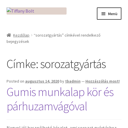
Ugrás
Kilépés
Menü
a
a
navigációhoz
tartalomba
Kezdőlap
Kezdőlap
“sorozatgyártás” címkével rendelkező
bejegyzések
Adatkezelési tájékoztató
Az üveg világa / Workshopok
Címke:
sorozatgyártás
Ékszerkészítés Mikróban
Posted on
augusztus 14, 2020
by
tbadmin
—
Hozzászólás most!
Gumis munkalap kör és
Fusingkemence beüzemelése
párhuzamvágóval
Hogyan használd a Mikro Boxot
Mozaik készítés
Nagyol jól használható készlet, ami sorozat gyártáshoz