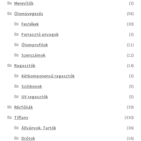
Merevítők
(3)
Ólomüvegezés
(58)
Festékek
(30)
Forrasztó anyagok
(3)
Ólomprofilok
(11)
Szerszámok
(12)
Ragasztók
(14)
Kétkomponensű ragasztók
(3)
Szilikonok
(5)
UV ragasztók
(5)
Rézfóliák
(39)
Tiffany
(330)
Állványok, Tartók
(36)
Drótok
(16)