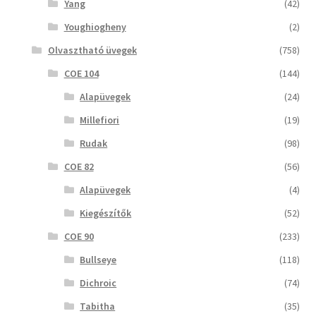
Yang
(42)
Youghiogheny
(2)
Olvasztható üvegek
(758)
COE 104
(144)
Alapüvegek
(24)
Millefiori
(19)
Rudak
(98)
COE 82
(56)
Alapüvegek
(4)
Kiegészítők
(52)
COE 90
(233)
Bullseye
(118)
Dichroic
(74)
Tabitha
(35)