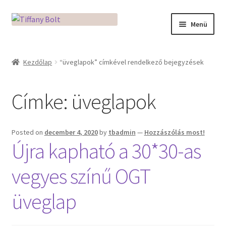
Ugrás
Kilépés
Menü
a
a
navigációhoz
tartalomba
Kezdőlap
Kezdőlap
“üveglapok” címkével rendelkező bejegyzések
Adatkezelési tájékoztató
Címke:
üveglapok
Az üveg világa / Workshopok
Ékszerkészítés Mikróban
Posted on
december 4, 2020
by
tbadmin
—
Hozzászólás most!
Újra kapható a 30*30-as
Fusingkemence beüzemelése
vegyes színű OGT
Hogyan használd a Mikro Boxot
üveglap
Mozaik készítés