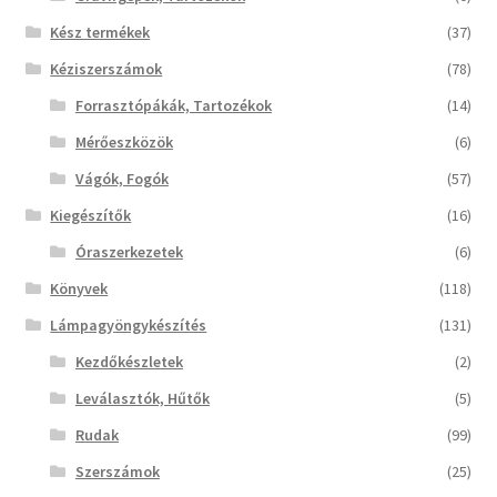
Kész termékek
(37)
Kéziszerszámok
(78)
Forrasztópákák, Tartozékok
(14)
Mérőeszközök
(6)
Vágók, Fogók
(57)
Kiegészítők
(16)
Óraszerkezetek
(6)
Könyvek
(118)
Lámpagyöngykészítés
(131)
Kezdőkészletek
(2)
Leválasztók, Hűtők
(5)
Rudak
(99)
Szerszámok
(25)