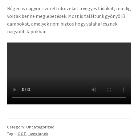
Tiffany ízelítő
Régen is nagyon szerettük ezeket a vegyes ládákat, mindig
voltak benne meglepetések. Most is találtunk gyönyörű
Üvegvágás
darabokat, amelyek nem biztos hogy valaha lesznek
nagyobb lapokban.
Elérhetőségeink
Fiókom
Hírek
Képkeretezés
Kosár
Pénztár
Category:
Uncategorized
Tags:
OGT
,
üveglapok
Rólunk