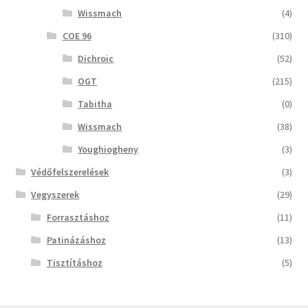
Wissmach
(4)
COE 96
(310)
Dichroic
(52)
OGT
(215)
Tabitha
(0)
Wissmach
(38)
Youghiogheny
(3)
Védőfelszerelések
(3)
Vegyszerek
(29)
Forrasztáshoz
(11)
Patinázáshoz
(13)
Tisztításhoz
(5)