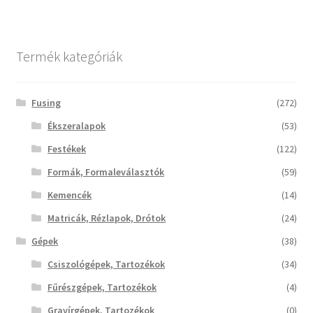
Termékek
Termék kategóriák
Uvegek
Fusing
(272)
Ékszeralapok
(53)
Festékek
(122)
Formák, Formaleválasztók
(59)
Kemencék
(14)
Matricák, Rézlapok, Drótok
(24)
Gépek
(38)
Csiszológépek, Tartozékok
(34)
Fűrészgépek, Tartozékok
(4)
Gravírgépek, Tartozékok
(0)