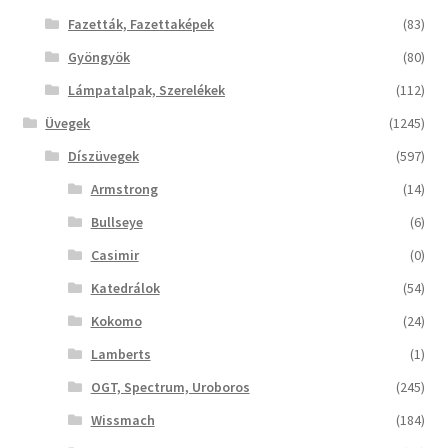
Fazetták, Fazettaképek
(83)
Gyöngyök
(80)
Lámpatalpak, Szerelékek
(112)
Üvegek
(1245)
Díszüvegek
(597)
Armstrong
(14)
Bullseye
(6)
Casimir
(0)
Katedrálok
(54)
Kokomo
(24)
Lamberts
(1)
OGT, Spectrum, Uroboros
(245)
Wissmach
(184)