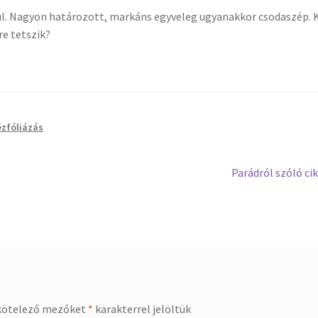
zül. Nagyon határozott, markáns egyveleg ugyanakkor csodaszép. 
re tetszik?
ézfóliázás
Next
Parádról szóló ci
post:
kötelező mezőket
*
karakterrel jelöltük