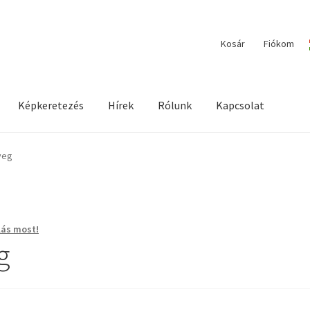
Kosár
Fiókom
Képkeretezés
Hírek
Rólunk
Kapcsolat
ilága / Workshopok
Elérhetőségeink
Fiókom
Hírek
Képkeretezés
veg
ás most!
g