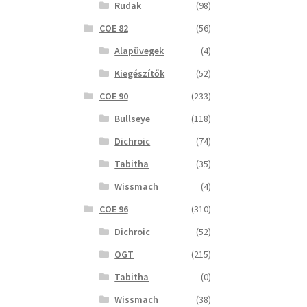
Rudak
(98)
COE 82
(56)
Alapüvegek
(4)
Kiegészítők
(52)
COE 90
(233)
Bullseye
(118)
Dichroic
(74)
Tabitha
(35)
Wissmach
(4)
COE 96
(310)
Dichroic
(52)
OGT
(215)
Tabitha
(0)
Wissmach
(38)