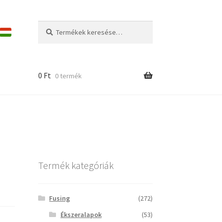
Keresés
Keresés
a
következőre:
0
Ft
0 termék
Termék kategóriák
Fusing
(272)
Ékszeralapok
(53)