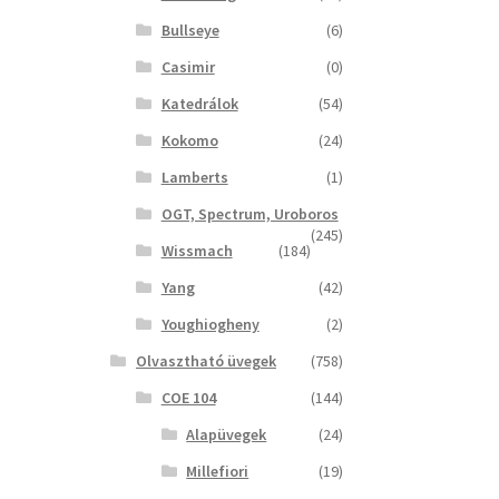
Bullseye
(6)
Casimir
(0)
Katedrálok
(54)
Kokomo
(24)
Lamberts
(1)
OGT, Spectrum, Uroboros
(245)
Wissmach
(184)
Yang
(42)
Youghiogheny
(2)
Olvasztható üvegek
(758)
COE 104
(144)
Alapüvegek
(24)
Millefiori
(19)