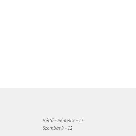
Hétfő – Péntek 9 – 17
Szombat 9 – 12