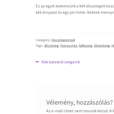
Ez az egyik kedvencünk a kék díszüvegek kö
kék árnyalat és egy pici fehér. Nektek mennyi
Category:
Uncategorized
Tags:
díszüveg
,
forrasztás
,
kéküveg
,
ólomüveg
,
r
Bejegyzés
Previous
Kék katedrál üvegeink
post:
navigáció
Vélemény, hozzászólás?
Az e-mail címet nem tesszük közzé.
A 