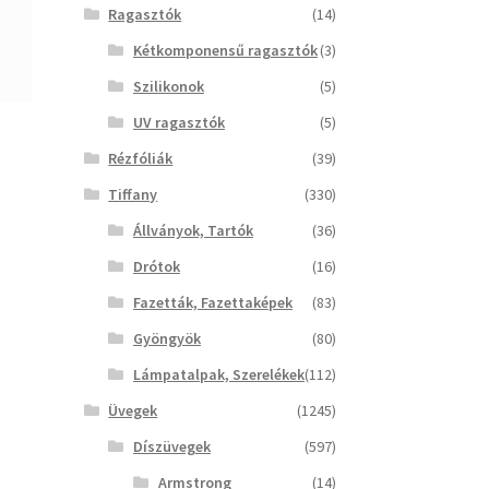
Ragasztók
(14)
Kétkomponensű ragasztók
(3)
Szilikonok
(5)
UV ragasztók
(5)
Rézfóliák
(39)
Tiffany
(330)
Állványok, Tartók
(36)
Drótok
(16)
Fazetták, Fazettaképek
(83)
Gyöngyök
(80)
Lámpatalpak, Szerelékek
(112)
Üvegek
(1245)
Díszüvegek
(597)
Armstrong
(14)