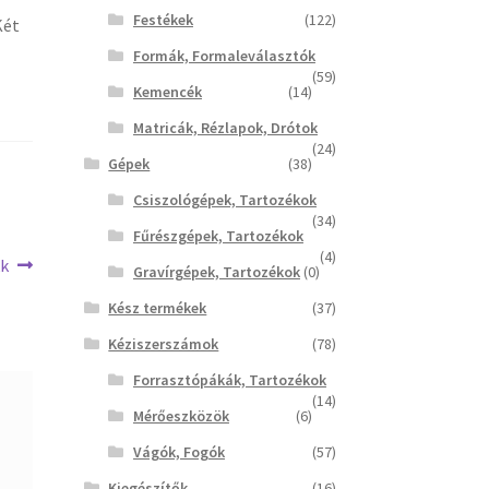
Festékek
(122)
Két
Formák, Formaleválasztók
(59)
Kemencék
(14)
Matricák, Rézlapok, Drótok
(24)
Gépek
(38)
Csiszológépek, Tartozékok
(34)
Fűrészgépek, Tartozékok
(4)
kk
Gravírgépek, Tartozékok
(0)
Kész termékek
(37)
Kéziszerszámok
(78)
Forrasztópákák, Tartozékok
(14)
Mérőeszközök
(6)
Vágók, Fogók
(57)
Kiegészítők
(16)