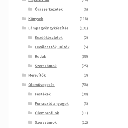
Óraszerkezetek
(6)
Könyvek
(118)
Lámpagyöngykészítés
(131)
Kezdőkészletek
(2)
Leválasztók, Hűtők
(5)
Rudak
(99)
Szerszámok
(25)
Merevítők
(3)
Ólomüvegezés
(58)
Festékek
(30)
Forrasztó anyagok
(3)
Ólomprofilok
(11)
Szerszámok
(12)