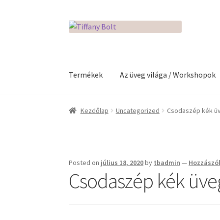
Ugrás
Kilépés
a
a
navigációhoz
tartalomba
Termékek
Az üveg világa / Workshopok
Kezdőlap
Adatkezelési tájékoztató
Az üveg v
Kezdőlap
Uncategorized
Csodaszép kék ü
Kosár
Pénztár
Rólunk
Termékek
Posted on
július 18, 2020
by
tbadmin
—
Hozzászól
Csodaszép kék üve