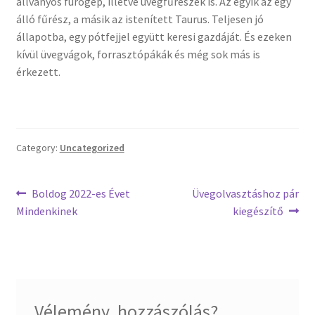
állványos fúrógép, illetve üvegfűrészek is. Az egyik az egy
Tiffany ízelítő
álló fűrész, a másik az istenített Taurus. Teljesen jó
állapotba, egy pótfejjel együtt keresi gazdáját. És ezeken
Üvegvágás
kívül üvegvágok, forrasztópákák és még sok más is
érkezett.
Elérhetőségeink
Fiókom
Category:
Uncategorized
Hírek
Bejegyzés
Previous
Next
Boldog 2022-es Évet
Üvegolvasztáshoz pár
Képkeretezés
post:
post:
Mindenkinek
kiegészítő
navigáció
Kosár
Pénztár
Vélemény, hozzászólás?
Rólunk