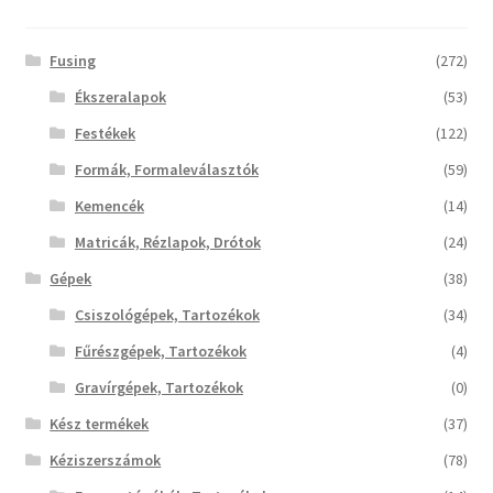
Fusing
(272)
Ékszeralapok
(53)
Festékek
(122)
Formák, Formaleválasztók
(59)
Kemencék
(14)
Matricák, Rézlapok, Drótok
(24)
Gépek
(38)
Csiszológépek, Tartozékok
(34)
Fűrészgépek, Tartozékok
(4)
Gravírgépek, Tartozékok
(0)
Kész termékek
(37)
Kéziszerszámok
(78)