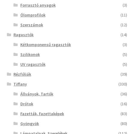
Forrasztó anyagok
(3)
Ólomprofilok
(11)
Szerszámok
(12)
Ragasztók
(14)
Kétkomponensű ragasztók
(3)
Szilikonok
(5)
UV ragasztók
(5)
Rézfóliák
(39)
Tiffany
(330)
Állványok, Tartók
(36)
Drótok
(16)
Fazetták, Fazettaképek
(83)
Gyöngyök
(80)
Lámpatalpak, Szerelékek
(112)