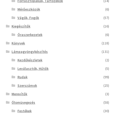
Forrasztópákák, Tartozékok
(14)
Mérőeszközök
(6)
Vágók, Fogók
(57)
Kiegészítők
(16)
Óraszerkezetek
(6)
Könyvek
(118)
Lámpagyöngykészítés
(131)
Kezdőkészletek
(2)
Leválasztók, Hűtők
(5)
Rudak
(99)
Szerszámok
(25)
Merevítők
(3)
Ólomüvegezés
(58)
Festékek
(30)