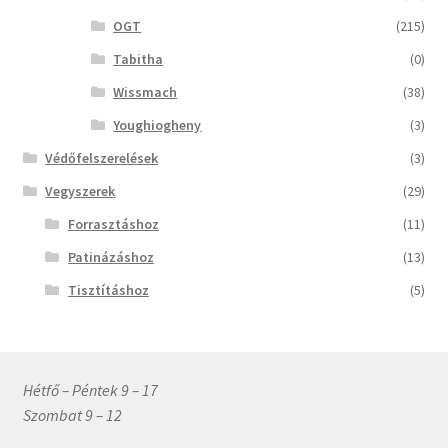
OGT
(215)
Tabitha
(0)
Wissmach
(38)
Youghiogheny
(3)
Védőfelszerelések
(3)
Vegyszerek
(29)
Forrasztáshoz
(11)
Patinázáshoz
(13)
Tisztításhoz
(5)
Hétfő – Péntek 9 – 17
Szombat 9 – 12