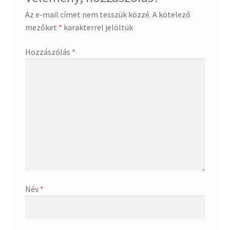
Az e-mail címet nem tesszük közzé.
A kötelező
Termékek
mezőket
*
karakterrel jelöltük
Uvegek
Hozzászólás
*
Név
*