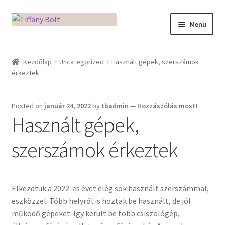
Ugrás
Kilépés
Menü
a
a
navigációhoz
tartalomba
Kezdőlap
Kezdőlap
Uncategorized
Használt gépek, szerszámok
érkeztek
Adatkezelési tájékoztató
Az üveg világa / Workshopok
Posted on
január 24, 2022
by
tbadmin
—
Hozzászólás most!
Használt gépek,
Ékszerkészítés Mikróban
szerszámok érkeztek
Fusingkemence beüzemelése
Hogyan használd a Mikro Boxot
Elkezdtük a 2022-es évet elég sok használt szerszámmal,
eszközzel. Több helyről is hoztak be használt, de jól
Mozaik készítés
működő gépeket. Így került be több csiszológép,