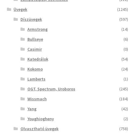
Üvegek
(1245)
Díszüvegek
(597)
Armstrong
(14)
Bullseye
(6)
Casimir
(0)
Katedrálok
(54)
Kokomo
(24)
Lamberts
(1)
OGT, Spectrum, Uroboros
(245)
Wissmach
(184)
Yang
(42)
Youghiogheny
(2)
Olvasztható üvegek
(758)