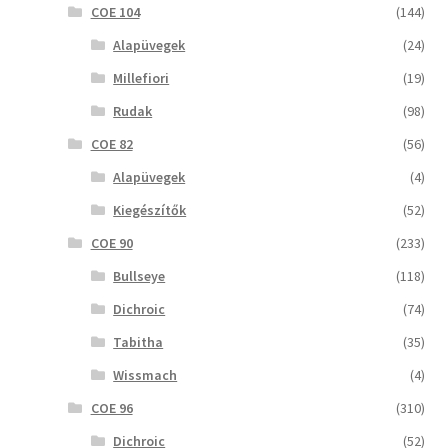
COE 104
(144)
Alapüvegek
(24)
Millefiori
(19)
Rudak
(98)
COE 82
(56)
Alapüvegek
(4)
Kiegészítők
(52)
COE 90
(233)
Bullseye
(118)
Dichroic
(74)
Tabitha
(35)
Wissmach
(4)
COE 96
(310)
Dichroic
(52)