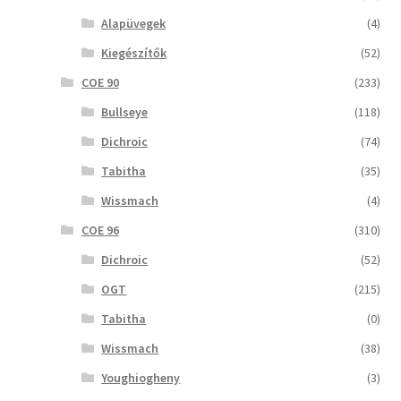
Alapüvegek
(4)
Kiegészítők
(52)
COE 90
(233)
Bullseye
(118)
Dichroic
(74)
Tabitha
(35)
Wissmach
(4)
COE 96
(310)
Dichroic
(52)
OGT
(215)
Tabitha
(0)
Wissmach
(38)
Youghiogheny
(3)