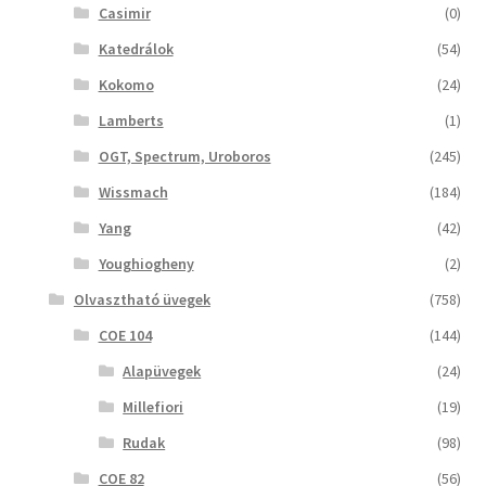
Casimir
(0)
Katedrálok
(54)
Kokomo
(24)
Lamberts
(1)
OGT, Spectrum, Uroboros
(245)
Wissmach
(184)
Yang
(42)
Youghiogheny
(2)
Olvasztható üvegek
(758)
COE 104
(144)
Alapüvegek
(24)
Millefiori
(19)
Rudak
(98)
COE 82
(56)