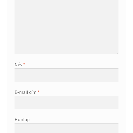
Név
*
E-mail cím
*
Honlap