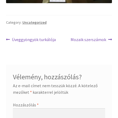
Termékek
Category:
Uncategorized
Uvegek
Bejegyzés
Previous
Next
Üveggyöngyök turkálója
Mozaik szerszámok
post:
post:
navigáció
Vélemény, hozzászólás?
Az e-mail címet nem tesszük közzé.
A kötelező
mezőket
*
karakterrel jelöltük
Hozzászólás
*