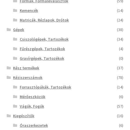
Formák, Formaleválasztók
(59)
Kemencék
(14)
Matricák, Rézlapok, Drótok
(24)
Gépek
(38)
Csiszológépek, Tartozékok
(34)
Fűrészgépek, Tartozékok
(4)
Gravírgépek, Tartozékok
(0)
Kész termékek
(37)
Kéziszerszámok
(78)
Forrasztópákák, Tartozékok
(14)
Mérőeszközök
(6)
Vágók, Fogók
(57)
Kiegészítők
(16)
Óraszerkezetek
(6)