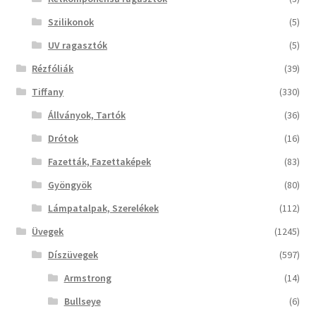
Szilikonok
(5)
UV ragasztók
(5)
Rézfóliák
(39)
Tiffany
(330)
Állványok, Tartók
(36)
Drótok
(16)
Fazetták, Fazettaképek
(83)
Gyöngyök
(80)
Lámpatalpak, Szerelékek
(112)
Üvegek
(1245)
Díszüvegek
(597)
Armstrong
(14)
Bullseye
(6)