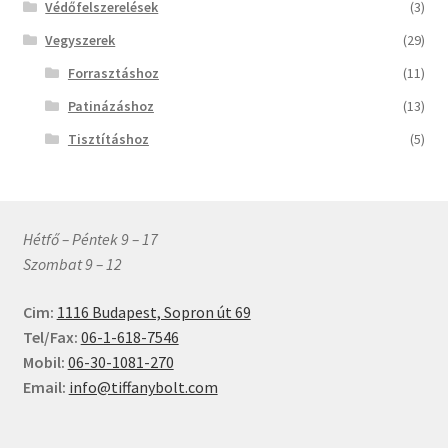
Védőfelszerelések
(3)
Vegyszerek
(29)
Forrasztáshoz
(11)
Patinázáshoz
(13)
Tisztításhoz
(5)
Hétfő – Péntek 9 – 17
Szombat 9 – 12
Cim:
1116 Budapest, Sopron út 69
Tel/Fax:
06-1-618-7546
Mobil:
06-30-1081-270
Email:
info@tiffanybolt.com