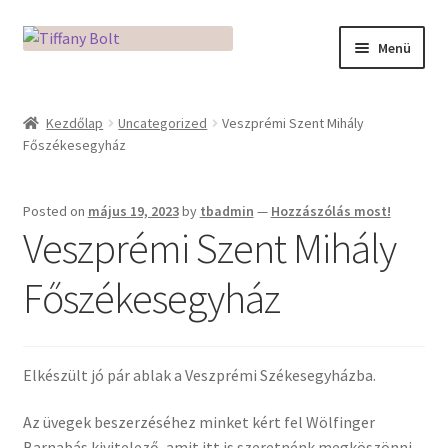
Ugrás
Kilépés
Menü
a
a
navigációhoz
tartalomba
Kezdőlap
Kezdőlap
Uncategorized
Veszprémi Szent Mihály
Főszékesegyház
Adatkezelési tájékoztató
Az üveg világa / Workshopok
Posted on
május 19, 2023
by
tbadmin
—
Hozzászólás most!
Veszprémi Szent Mihály
Ékszerkészítés Mikróban
Főszékesegyház
Fusingkemence beüzemelése
Hogyan használd a Mikro Boxot
Elkészült jó pár ablak a Veszprémi Székesegyházba.
Mozaik készítés
Az üvegek beszerzéséhez minket kért fel Wölfinger
Barnabás kivitelező, amit itt is szeretnénk megköszönni.