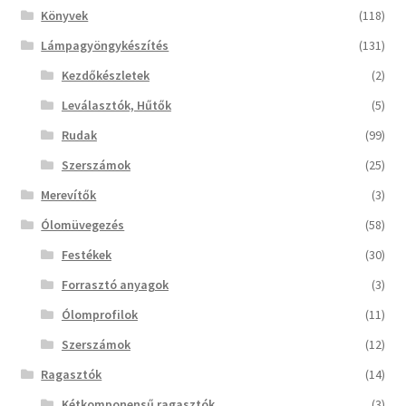
Könyvek
(118)
Lámpagyöngykészítés
(131)
Kezdőkészletek
(2)
Leválasztók, Hűtők
(5)
Rudak
(99)
Szerszámok
(25)
Merevítők
(3)
Ólomüvegezés
(58)
Festékek
(30)
Forrasztó anyagok
(3)
Ólomprofilok
(11)
Szerszámok
(12)
Ragasztók
(14)
Kétkomponensű ragasztók
(3)