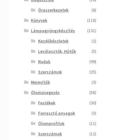
Óraszerkezetek
(6)
Könyvek
(118)
Lámpagyöngykészítés
(131)
Kezdőkészletek
(2)
Leválasztók, Hűtők
(5)
Rudak
(99)
Szerszámok
(25)
Merevítők
(3)
Ólomüvegezés
(58)
Festékek
(30)
Forrasztó anyagok
(3)
Ólomprofilok
(11)
Szerszámok
(12)