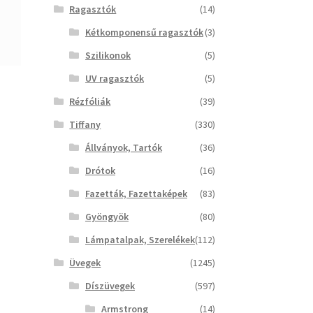
Ragasztók
(14)
Kétkomponensű ragasztók
(3)
Szilikonok
(5)
UV ragasztók
(5)
Rézfóliák
(39)
Tiffany
(330)
Állványok, Tartók
(36)
Drótok
(16)
Fazetták, Fazettaképek
(83)
Gyöngyök
(80)
Lámpatalpak, Szerelékek
(112)
Üvegek
(1245)
Díszüvegek
(597)
Armstrong
(14)