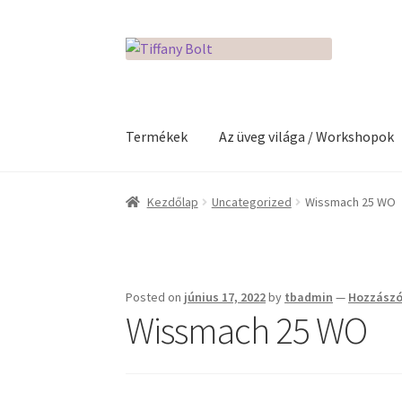
Ugrás
Kilépés
a
a
navigációhoz
tartalomba
Termékek
Az üveg világa / Workshopok
Kezdőlap
Adatkezelési tájékoztató
Az üveg v
Kezdőlap
Uncategorized
Wissmach 25 WO
Kosár
Pénztár
Rólunk
Termékek
Posted on
június 17, 2022
by
tbadmin
—
Hozzászó
Wissmach 25 WO