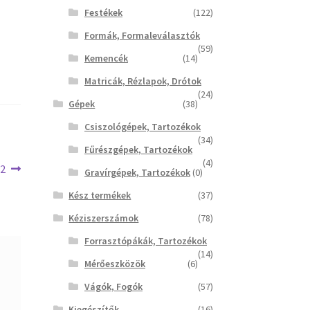
Festékek
(122)
Formák, Formaleválasztók
(59)
Kemencék
(14)
Matricák, Rézlapok, Drótok
(24)
Gépek
(38)
Csiszológépek, Tartozékok
(34)
Fűrészgépek, Tartozékok
(4)
22
Gravírgépek, Tartozékok
(0)
Kész termékek
(37)
Kéziszerszámok
(78)
Forrasztópákák, Tartozékok
(14)
Mérőeszközök
(6)
Vágók, Fogók
(57)
Kiegészítők
(16)