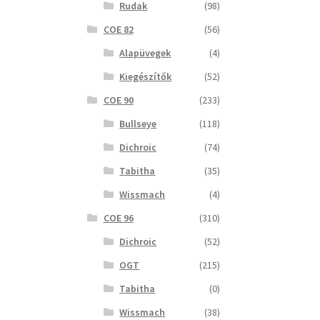
Rudak
(98)
COE 82
(56)
Alapüvegek
(4)
Kiegészítők
(52)
COE 90
(233)
Bullseye
(118)
Dichroic
(74)
Tabitha
(35)
Wissmach
(4)
COE 96
(310)
Dichroic
(52)
OGT
(215)
Tabitha
(0)
Wissmach
(38)