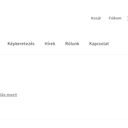
Kosár
Fiókom
Képkeretezés
Hírek
Rólunk
Kapcsolat
ilága / Workshopok
Elérhetőségeink
Fiókom
Hírek
Képkeretezés
lás most!