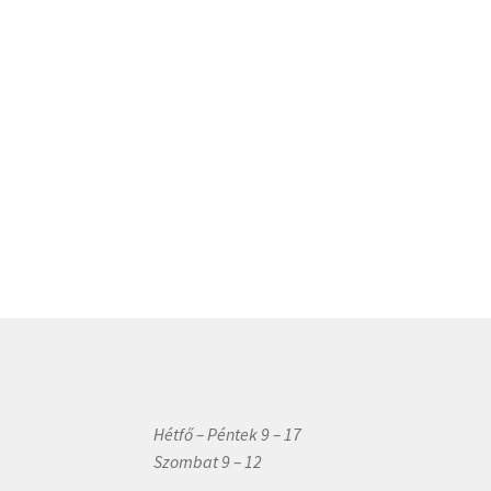
Hétfő – Péntek 9 – 17
Szombat 9 – 12