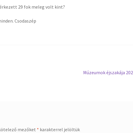
 érkezett 29 fok meleg volt kint?
 minden. Csodaszép
Next
Múzeumok éjszakája 20
post:
kötelező mezőket
*
karakterrel jelöltük