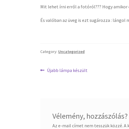
Mit lehet írni erről a fotóról??? Hogy amikor
És valóban az üveg is ezt sugározza : lángol
Category:
Uncategorized
Bejegyzés
Previous
Újabb lámpa készült
post:
navigáció
Vélemény, hozzászólás?
Az e-mail címet nem tesszük közzé.
A 