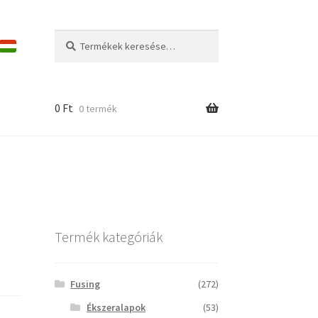
Keresés
Keresés
a
következőre:
0
Ft
0 termék
Termék kategóriák
Fusing
(272)
Ékszeralapok
(53)