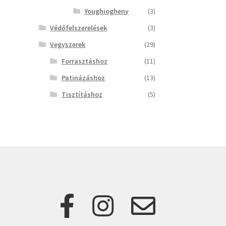
Youghiogheny
(3)
Védőfelszerelések
(3)
Vegyszerek
(29)
Forrasztáshoz
(11)
Patinázáshoz
(13)
Tisztításhoz
(5)