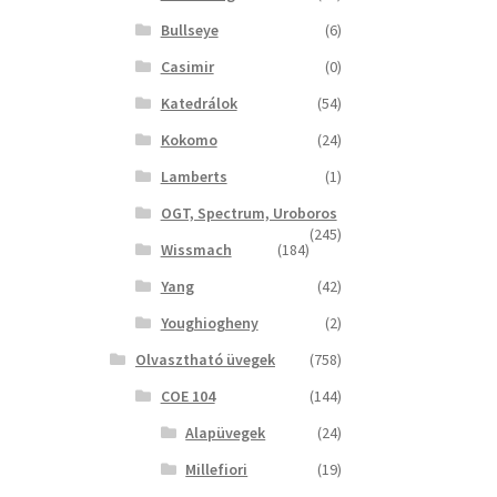
Bullseye
(6)
Casimir
(0)
Katedrálok
(54)
Kokomo
(24)
Lamberts
(1)
OGT, Spectrum, Uroboros
(245)
Wissmach
(184)
Yang
(42)
Youghiogheny
(2)
Olvasztható üvegek
(758)
COE 104
(144)
Alapüvegek
(24)
Millefiori
(19)