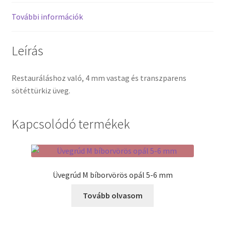
További információk
Termékek
Leírás
Uvegek
Restauráláshoz való, 4 mm vastag és transzparens
sötéttürkiz üveg.
Kapcsolódó termékek
Üvegrúd M bíborvörös opál 5-6 mm
Tovább olvasom