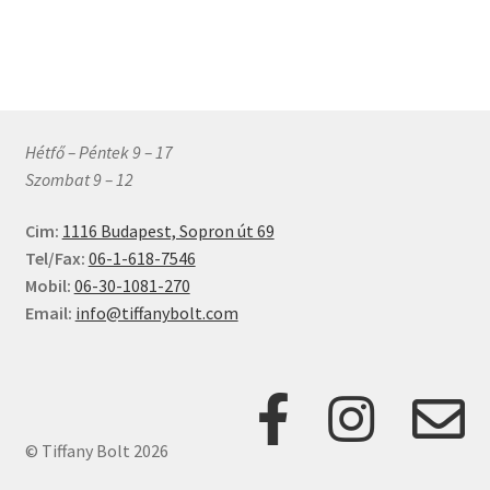
terméknek
282 Ft
több
variációja
van.
A
változatok
Hétfő – Péntek 9 – 17
a
Szombat 9 – 12
termékoldalon
választhatók
Cim:
1116 Budapest, Sopron út 69
ki
Tel/Fax:
06-1-618-7546
Mobil:
06-30-1081-270
Email:
info@tiffanybolt.com
© Tiffany Bolt 2026