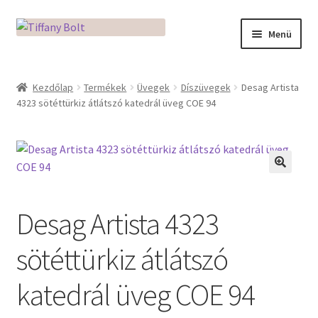
Ugrás
Kilépés
Menü
a
a
navigációhoz
tartalomba
Kezdőlap
Kezdőlap
Termékek
Üvegek
Díszüvegek
Desag Artista
4323 sötéttürkiz átlátszó katedrál üveg COE 94
Adatkezelési tájékoztató
Az üveg világa / Workshopok
Ékszerkészítés Mikróban
🔍
Desag Artista 4323
Fusingkemence beüzemelése
sötéttürkiz átlátszó
Hogyan használd a Mikro Boxot
katedrál üveg COE 94
Mozaik készítés