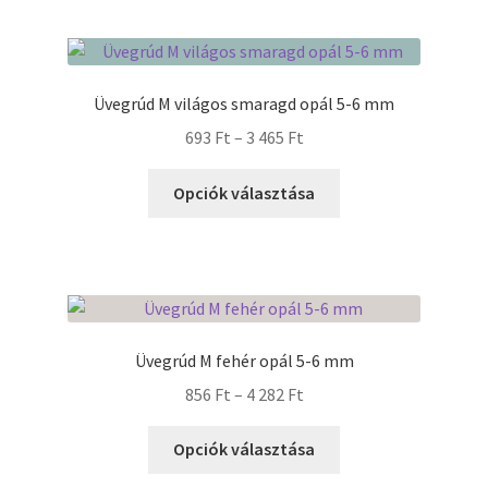
Üvegrúd M világos smaragd opál 5-6 mm
Ártartomány:
693
Ft
–
3 465
Ft
693 Ft
Ennek
-
Opciók választása
a
3
terméknek
465 Ft
több
variációja
van.
A
Üvegrúd M fehér opál 5-6 mm
változatok
Ártartomány:
856
Ft
–
4 282
Ft
a
856 Ft
termékoldalon
Ennek
-
Opciók választása
választhatók
a
4
ki