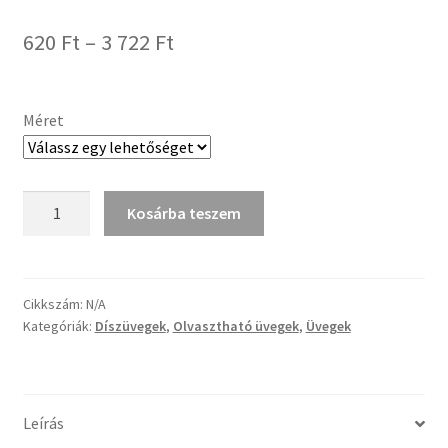
Tiffany ízelítő
Ártartomány:
620
Ft
–
3 722
Ft
Üvegvágás
620 Ft
-
Méret
Elérhetőségeink
3
Fiókom
722 Ft
Desag
Kosárba teszem
Artista
Hírek
4323
sötéttürkiz
Képkeretezés
átlátszó
Cikkszám:
N/A
Kategóriák:
Díszüvegek
,
Olvasztható üvegek
,
Üvegek
katedrál
Kosár
üveg
COE
Pénztár
94
Leírás
mennyiség
Rólunk