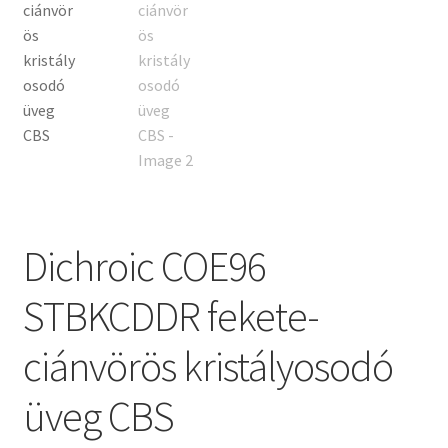
Tiffany ízelítő
Üvegvágás
Elérhetőségeink
Fiókom
Hírek
Dichroic COE96
Képkeretezés
STBKCDDR fekete-
Kosár
ciánvörös kristályosodó
Pénztár
üveg CBS
Rólunk