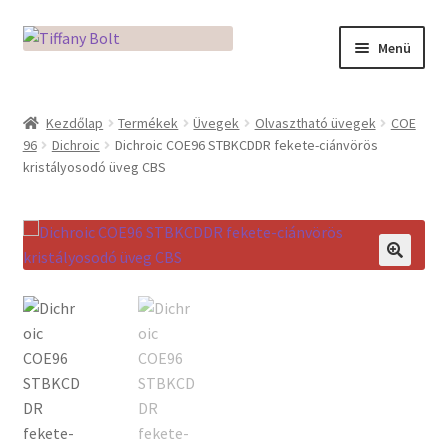
Ugrás
Kilépés
Menü
a
a
navigációhoz
tartalomba
Kezdőlap
Kezdőlap
Termékek
Üvegek
Olvasztható üvegek
COE
96
Dichroic
Dichroic COE96 STBKCDDR fekete-ciánvörös
Adatkezelési tájékoztató
kristályosodó üveg CBS
Az üveg világa / Workshopok
Ékszerkészítés Mikróban
🔍
Fusingkemence beüzemelése
Hogyan használd a Mikro Boxot
Mozaik készítés