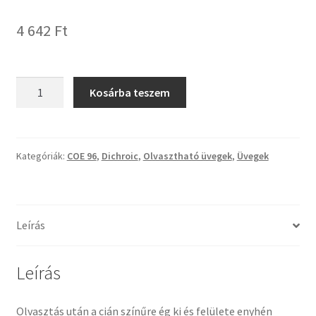
4 642
Ft
Termékek
Uvegek
Dichroic
Kosárba teszem
COE96
STBKCDDR
fekete-
ciánvörös
Kategóriák:
COE 96
,
Dichroic
,
Olvasztható üvegek
,
Üvegek
kristályosodó
üveg
CBS
Leírás
mennyiség
Leírás
Olvasztás után a cián színűre ég ki és felülete enyhén