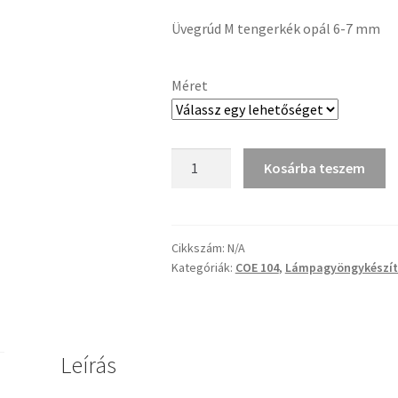
4
Üvegrúd M tengerkék opál 6-7 mm
921 Ft
-
Méret
24
605 Ft
Üvegrúd
Kosárba teszem
M
tengerkék
opál
6-
Cikkszám:
N/A
Kategóriák:
COE 104
,
Lámpagyöngykészít
7
mm
mennyiség
Leírás