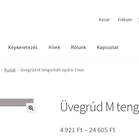
Kosár
Fiókom
Képkeretezés
Hírek
Rólunk
Kapcsolat
ilága / Workshopok
Elérhetőségeink
Fiókom
Hírek
Képkeretezés
Rudak
Üvegrúd M tengerkék opál 6-7 mm
Üvegrúd M teng
🔍
Ártarto
4 921
Ft
–
24 605
Ft