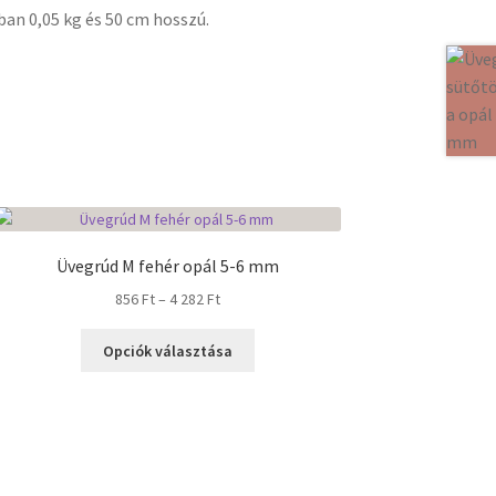
ban 0,05 kg és 50 cm hosszú.
Üvegrúd M fehér opál 5-6 mm
Ártartomány:
856
Ft
–
4 282
Ft
856 Ft
Ennek
-
Opciók választása
a
4
terméknek
282 Ft
több
variációja
van.
A