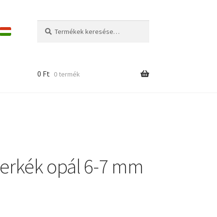
Keresés
Keresés
a
következőre:
0
Ft
0 termék
erkék opál 6-7 mm
mány: