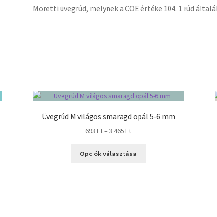
Moretti üvegrúd, melynek a COE értéke 104. 1 rúd általá
Üvegrúd M világos smaragd opál 5-6 mm
Ártartomány:
693
Ft
–
3 465
Ft
693 Ft
Ennek
-
Opciók választása
a
3
terméknek
465 Ft
több
variációja
van.
A