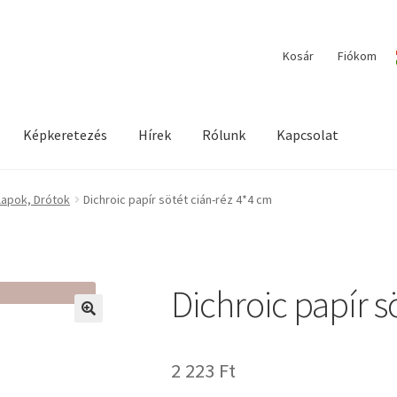
Kosár
Fiókom
Képkeretezés
Hírek
Rólunk
Kapcsolat
ilága / Workshopok
Elérhetőségeink
Fiókom
Hírek
Képkeretezés
lapok, Drótok
Dichroic papír sötét cián-réz 4*4 cm
Dichroic papír s
🔍
2 223
Ft