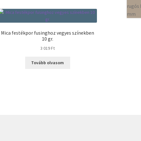
Mica festékpor fusinghoz vegyes színekben
10 gr.
3 019
Ft
Tovább olvasom