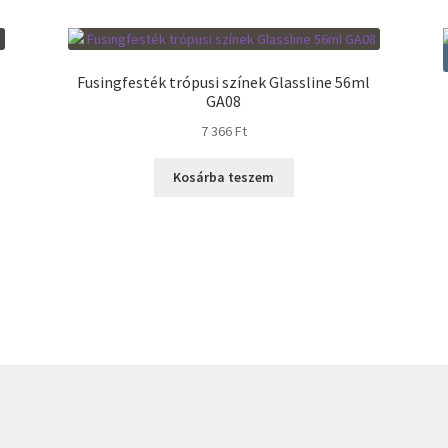
Fusingfesték trópusi színek Glassline 56ml
GA08
7 366
Ft
Kosárba teszem