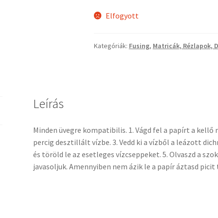
Elfogyott
Kategóriák:
Fusing
,
Matricák, Rézlapok, 
Leírás
Minden üvegre kompatibilis. 1. Vágd fel a papírt a kellő 
percig desztillált vízbe. 3. Vedd ki a vízből a leázott dic
és töröld le az esetleges vízcseppeket. 5. Olvaszd a s
javasoljuk. Amennyiben nem ázik le a papír áztasd picit 