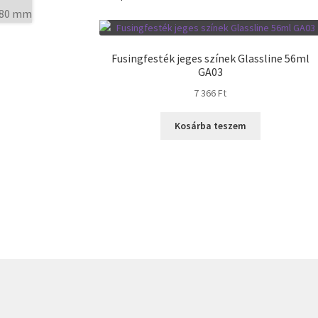
Fusingfesték jeges színek Glassline 56ml
GA03
7 366
Ft
Kosárba teszem