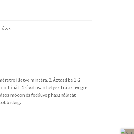
Drótok
méretre illetve mintára. 2. Áztasd be 1-2
hroic fóliát. 4. Óvatosan helyezd rá az üvegre
zokásos módon és fedőüveg használatát
több ideig.