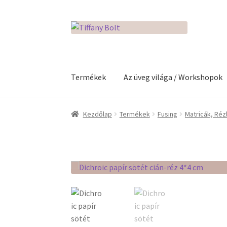
Ugrás
Kilépés
a
a
navigációhoz
tartalomba
Termékek
Az üveg világa / Workshopok
Kezdőlap
Adatkezelési tájékoztató
Az üveg v
Kezdőlap
Termékek
Fusing
Matricák, Réz
Kosár
Pénztár
Rólunk
Termékek