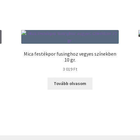
Mica festékpor fusinghoz vegyes színekben
10 gr.
3 019
Ft
Tovább olvasom