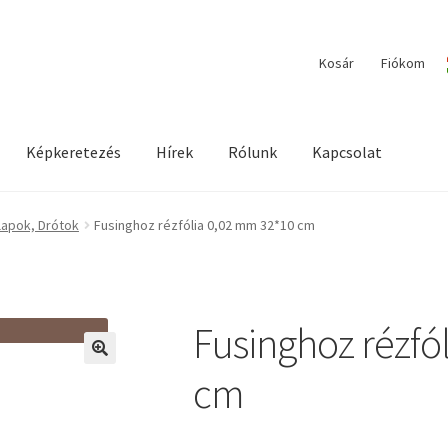
Kosár
Fiókom
Képkeretezés
Hírek
Rólunk
Kapcsolat
ilága / Workshopok
Elérhetőségeink
Fiókom
Hírek
Képkeretezés
lapok, Drótok
Fusinghoz rézfólia 0,02 mm 32*10 cm
Fusinghoz rézfó
🔍
cm