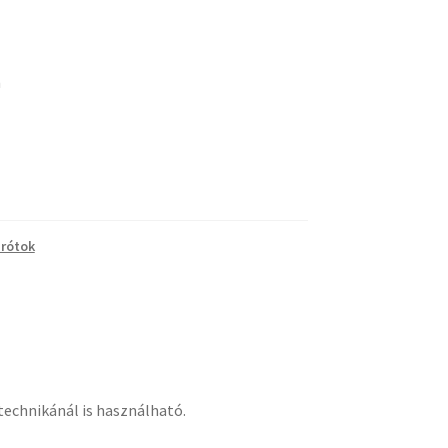
m
Drótok
 technikánál is használható.