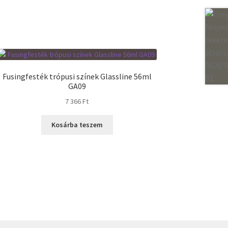
Fusingfesték trópusi színek Glassline 56ml
GA09
7 366
Ft
Kosárba teszem