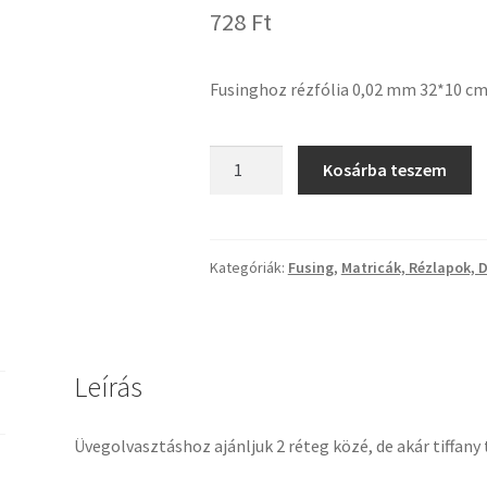
728
Ft
Fusinghoz rézfólia 0,02 mm 32*10 c
Fusinghoz
Kosárba teszem
rézfólia
0,02
mm
32*10
Kategóriák:
Fusing
,
Matricák, Rézlapok, 
cm
mennyiség
Leírás
Üvegolvasztáshoz ajánljuk 2 réteg közé, de akár tiffany