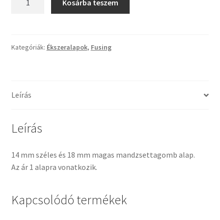
Kosárba teszem
Tiffany ízelítő
alap
14
mm
Üvegvágás
mennyiség
Kategóriák:
Ékszeralapok
,
Fusing
Elérhetőségeink
Fiókom
Leírás
Hírek
Leírás
Képkeretezés
14 mm széles és 18 mm magas mandzsettagomb alap.
Kosár
Az ár 1 alapra vonatkozik.
Pénztár
Kapcsolódó termékek
Rólunk