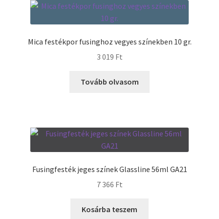
Termékek
Mica festékpor fusinghoz vegyes színekben 10 gr.
Uvegek
3 019
Ft
Tovább olvasom
Fusingfesték jeges színek Glassline 56ml GA21
7 366
Ft
Kosárba teszem