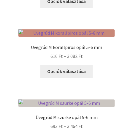
-
Opciók választása
a
3
terméknek
728 Ft
több
variációja
van.
A
Üvegrúd M korallpiros opál 5-6 mm
változatok
Ártartomány:
616
Ft
–
3 082
Ft
a
616 Ft
termékoldalon
Ennek
-
Opciók választása
választhatók
a
3
ki
terméknek
082 Ft
több
variációja
van.
A
Üvegrúd M szürke opál 5-6 mm
változatok
Ártartomány:
693
Ft
–
3 464
Ft
a