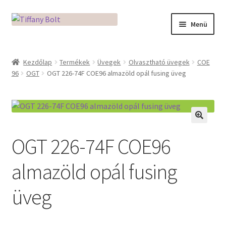
Ugrás
Kilépés
Menü
a
a
navigációhoz
tartalomba
Kezdőlap
Kezdőlap
Termékek
Üvegek
Olvasztható üvegek
COE
96
OGT
OGT 226-74F COE96 almazöld opál fusing üveg
Adatkezelési tájékoztató
Az üveg világa / Workshopok
Ékszerkészítés Mikróban
🔍
OGT 226-74F COE96
Fusingkemence beüzemelése
almazöld opál fusing
Hogyan használd a Mikro Boxot
üveg
Mozaik készítés