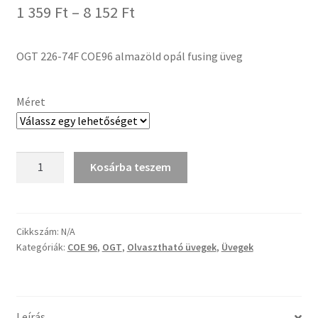
Ártartomány:
1 359
Ft
–
8 152
Ft
Tiffany ízelítő
1
Üvegvágás
OGT 226-74F COE96 almazöld opál fusing üveg
359 Ft
-
Elérhetőségeink
Méret
8
Fiókom
152 Ft
OGT
Hírek
Kosárba teszem
226-
74F
Képkeretezés
COE96
almazöld
Cikkszám:
N/A
Kosár
Kategóriák:
COE 96
,
OGT
,
Olvasztható üvegek
,
Üvegek
opál
fusing
Pénztár
üveg
mennyiség
Rólunk
Leírás