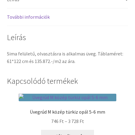
Termékek
További információk
Uvegek
Leírás
Sima felületű, olvasztásra is alkalmas üveg. Táblaméret:
61*122 cm és 135.872.-/m2 az ára.
Kapcsolódó termékek
Üvegrúd M közép türkiz opál 5-6 mm
Ártartomány:
746
Ft
–
3 728
Ft
746 Ft
Ennek