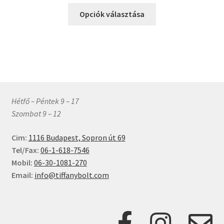
693 Ft
termékoldalon
Ennek
-
Opciók választása
választhatók
a
3
ki
terméknek
464 Ft
több
variációja
van.
A
változatok
Hétfő – Péntek 9 – 17
a
Szombat 9 – 12
termékoldalon
választhatók
Cim:
1116 Budapest, Sopron út 69
ki
Tel/Fax:
06-1-618-7546
Mobil:
06-30-1081-270
Email:
info@tiffanybolt.com