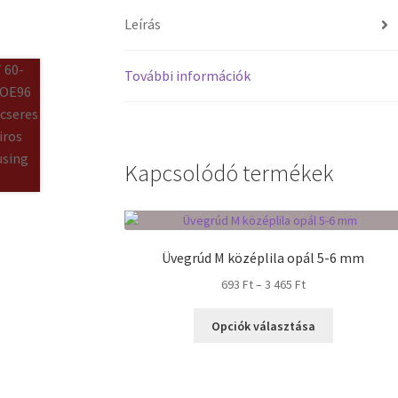
Leírás
További információk
Kapcsolódó termékek
Üvegrúd M középlila opál 5-6 mm
Ártartomány:
693
Ft
–
3 465
Ft
693 Ft
Ennek
-
Opciók választása
a
3
terméknek
465 Ft
több
variációja