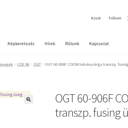
Kosár
Fiókom
Képkeretezés
Hírek
Rólunk
Kapcsolat
ilága / Workshopok
Elérhetőségeink
Fiókom
Hírek
Képkeretezés
 üvegek
COE 96
OGT
OGT 60-906F COE96 halványsárga transzp. fusin
OGT 60-906F CO
🔍
transzp. fusing 