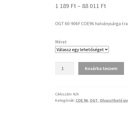
Ártarto
1 189
Ft
–
88 011
Ft
1
OGT 60-906F COE96 halványsárga tran
189 Ft
-
Méret
88
011 Ft
OGT
Kosárba teszem
60-
906F
COE96
halványsárga
Cikkszám:
N/A
Kategóriák:
COE 96
,
OGT
,
Olvasztható üv
transzp.
fusing
üveg
mennyiség