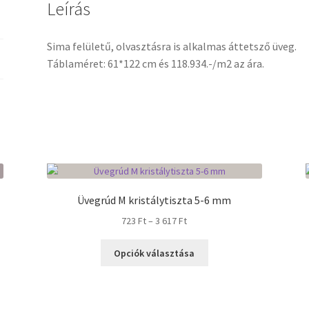
Leírás
Sima felületű, olvasztásra is alkalmas áttetsző üveg.
Táblaméret: 61*122 cm és 118.934.-/m2 az ára.
Üvegrúd M kristálytiszta 5-6 mm
Ártartomány:
723
Ft
–
3 617
Ft
723 Ft
Ennek
-
Opciók választása
a
3
terméknek
617 Ft
több
variációja