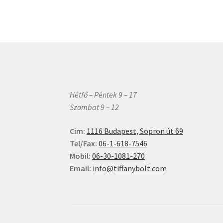
van.
A
változatok
a
termékolda
választható
ki
Hétfő – Péntek 9 – 17
Szombat 9 – 12
Cim:
1116 Budapest, Sopron út 69
Tel/Fax:
06-1-618-7546
Mobil:
06-30-1081-270
Email:
info@tiffanybolt.com