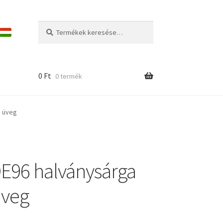
Keresés
Keresés
a
következőre:
0
Ft
0 termék
g üveg
E96 halványsárga
üveg