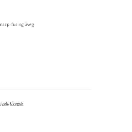
mány:
szp. fusing üveg
egek
,
Üvegek