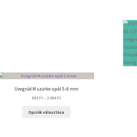
Üvegrúd M szürke opál 5-6 mm
Ártartomány:
693
Ft
–
3 464
Ft
693 Ft
Ennek
-
Opciók választása
a
3
terméknek
464 Ft
több
variációja