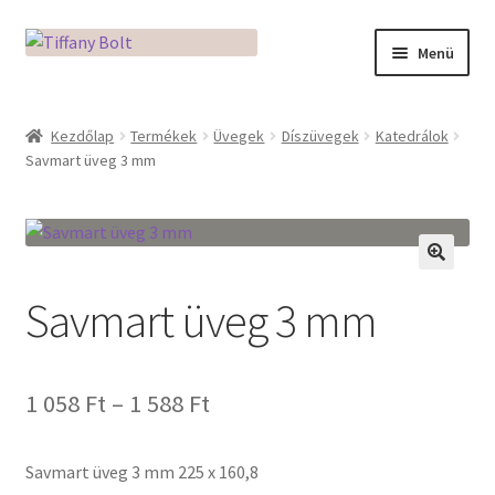
Ugrás
Kilépés
Menü
a
a
navigációhoz
tartalomba
Kezdőlap
Kezdőlap
Termékek
Üvegek
Díszüvegek
Katedrálok
Savmart üveg 3 mm
Adatkezelési tájékoztató
Az üveg világa / Workshopok
Ékszerkészítés Mikróban
🔍
Savmart üveg 3 mm
Fusingkemence beüzemelése
Ártartomány:
Hogyan használd a Mikro Boxot
1 058
Ft
–
1 588
Ft
1
Mozaik készítés
Savmart üveg 3 mm 225 x 160,8
058 Ft