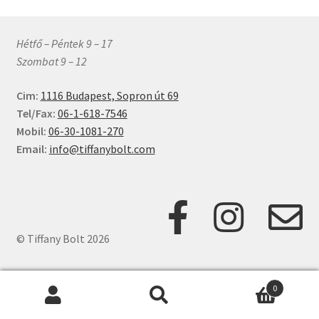
van.
A
változatok
Hétfő – Péntek 9 – 17
a
Szombat 9 – 12
termékoldalon
választhatók
Cim:
1116 Budapest, Sopron út 69
ki
Tel/Fax:
06-1-618-7546
Mobil:
06-30-1081-270
Email:
info@tiffanybolt.com
© Tiffany Bolt 2026
0
Keresés
Keresés