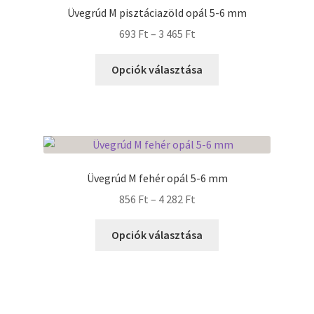
Üvegrúd M pisztáciazöld opál 5-6 mm
Ártartomány:
693
Ft
–
3 465
Ft
693 Ft
Ennek
-
Opciók választása
a
3
terméknek
465 Ft
több
variációja
van.
A
Üvegrúd M fehér opál 5-6 mm
változatok
Ártartomány:
856
Ft
–
4 282
Ft
a
856 Ft
termékoldalon
Ennek
-
Opciók választása
választhatók
a
4
ki
terméknek
282 Ft
több
variációja