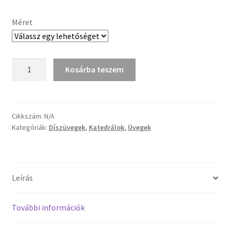
Tiffany ízelítő
-
Méret
1
Üvegvágás
588 Ft
Elérhetőségeink
Savmart
Kosárba teszem
üveg
3
Fiókom
mm
mennyiség
Cikkszám:
N/A
Hírek
Kategóriák:
Díszüvegek
,
Katedrálok
,
Üvegek
Képkeretezés
Kosár
Leírás
Pénztár
További információk
Rólunk