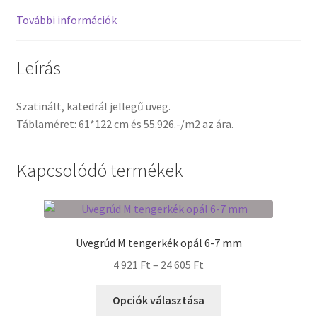
További információk
Termékek
Leírás
Uvegek
Szatinált, katedrál jellegű üveg.
Táblaméret: 61*122 cm és 55.926.-/m2 az ára.
Kapcsolódó termékek
Üvegrúd M tengerkék opál 6-7 mm
Ártartomány:
4 921
Ft
–
24 605
Ft
4
Ennek
921 Ft
Opciók választása
a
-