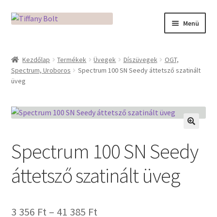
Ugrás
Kilépés
Menü
a
a
navigációhoz
tartalomba
Kezdőlap
Kezdőlap
Termékek
Üvegek
Díszüvegek
OGT,
Spectrum, Uroboros
Spectrum 100 SN Seedy áttetsző szatinált
Adatkezelési tájékoztató
üveg
Az üveg világa / Workshopok
Ékszerkészítés Mikróban
🔍
Spectrum 100 SN Seedy
Fusingkemence beüzemelése
áttetsző szatinált üveg
Hogyan használd a Mikro Boxot
Mozaik készítés
Ártartomány:
3 356
Ft
–
41 385
Ft