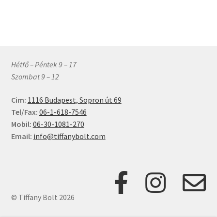
választhatók
ki
Hétfő – Péntek 9 – 17
Szombat 9 – 12
Cim:
1116 Budapest, Sopron út 69
Tel/Fax:
06-1-618-7546
Mobil:
06-30-1081-270
Email:
info@tiffanybolt.com
© Tiffany Bolt 2026