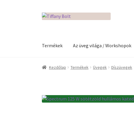
Ugrás
Kilépés
a
a
navigációhoz
tartalomba
Termékek
Az üveg világa / Workshopok
Kezdőlap
Adatkezelési tájékoztató
Az üveg v
Kezdőlap
Termékek
Üvegek
Díszüvegek
Kosár
Pénztár
Rólunk
Termékek