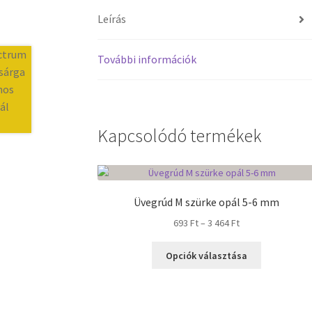
Leírás
További információk
Kapcsolódó termékek
Üvegrúd M szürke opál 5-6 mm
Ártartomány:
693
Ft
–
3 464
Ft
693 Ft
Ennek
-
Opciók választása
a
3
terméknek
464 Ft
több
variációja