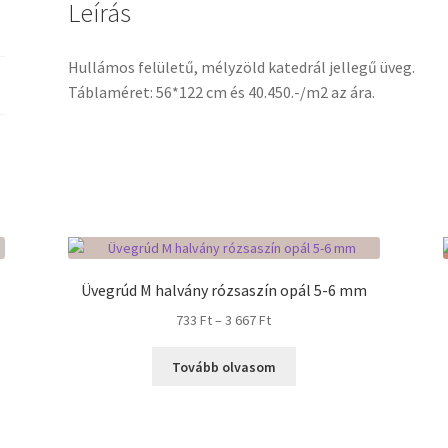
Leírás
Hullámos felületű, mélyzöld katedrál jellegű üveg.
Táblaméret: 56*122 cm és 40.450.-/m2 az ára.
Üvegrúd M halvány rózsaszín opál 5-6 mm
Ártartomány:
733
Ft
–
3 667
Ft
733 Ft
-
Tovább olvasom
3
667 Ft