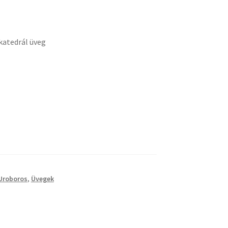
mány:
katedrál üveg
Uroboros
,
Üvegek