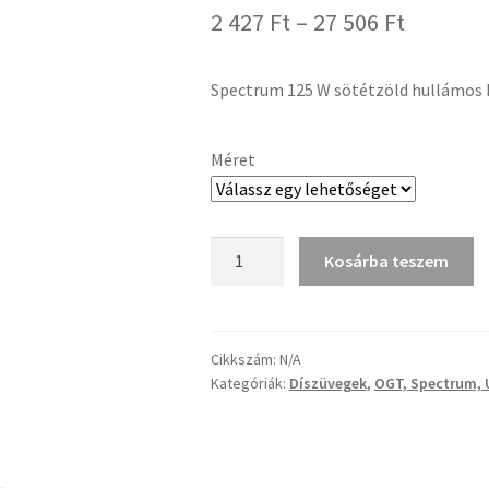
Ártarto
2 427
Ft
–
27 506
Ft
2
Spectrum 125 W sötétzöld hullámos 
427 Ft
-
Méret
27
506 Ft
Spectrum
Kosárba teszem
125
W
sötétzöld
hullámos
Cikkszám:
N/A
Kategóriák:
Díszüvegek
,
OGT, Spectrum, 
katedrál
üveg
mennyiség