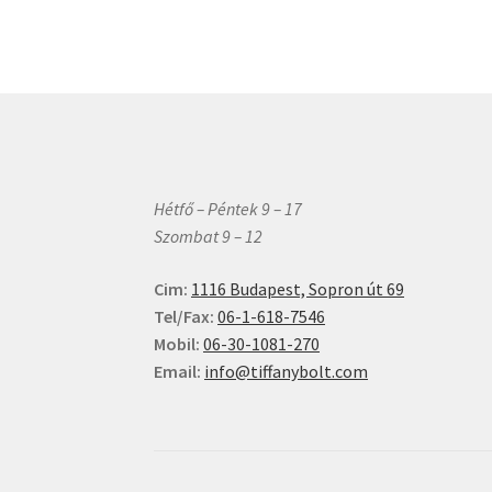
van.
A
változatok
a
termékolda
választható
ki
Hétfő – Péntek 9 – 17
Szombat 9 – 12
Cim:
1116 Budapest, Sopron út 69
Tel/Fax:
06-1-618-7546
Mobil:
06-30-1081-270
Email:
info@tiffanybolt.com