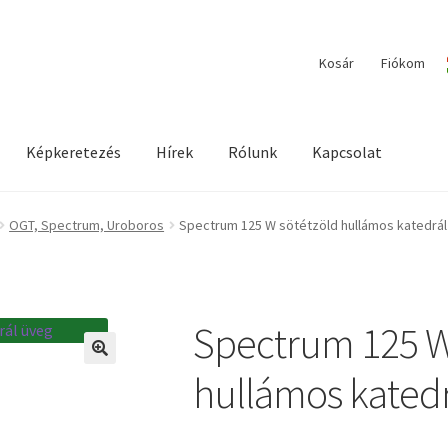
Kosár
Fiókom
Képkeretezés
Hírek
Rólunk
Kapcsolat
ilága / Workshopok
Elérhetőségeink
Fiókom
Hírek
Képkeretezés
OGT, Spectrum, Uroboros
Spectrum 125 W sötétzöld hullámos katedrá
Spectrum 125 W
🔍
hullámos katedr